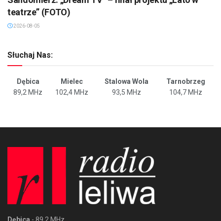
teatrze” (FOTO)
2026-08-05
Słuchaj Nas:
Dębica
Mielec
Stalowa Wola
Tarnobrzeg
89,2 MHz
102,4 MHz
93,5 MHz
104,7 MHz
Dębica
- 89,2 MHz