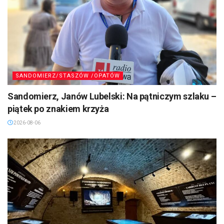
SANDOMIERZ/STASZÓW /OPATÓW
Sandomierz, Janów Lubelski: Na pątniczym szlaku –
piątek po znakiem krzyża
2026-08-06