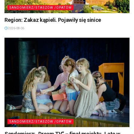
SANDOMIERZ/STASZÓW /OPATÓW
Region: Zakaz kąpieli. Pojawiły się sinice
2026-08-06
SANDOMIERZ/STASZÓW /OPATÓW
Sandomierz: „Dream TV” – finał projektu „Lato w