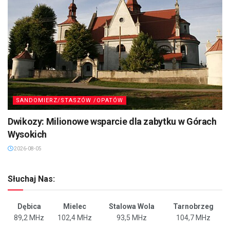
SANDOMIERZ/STASZÓW /OPATÓW
Dwikozy: Milionowe wsparcie dla zabytku w Górach
Wysokich
2026-08-05
Słuchaj Nas:
Dębica
Mielec
Stalowa Wola
Tarnobrzeg
89,2 MHz
102,4 MHz
93,5 MHz
104,7 MHz