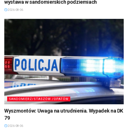
Sandomierz: „Miasto, które mogło zginąć”. Nowa
wystawa w sandomierskich podziemiach
2026-08-06
SANDOMIERZ/STASZÓW /OPATÓW
Wyszmontów: Uwaga na utrudnienia. Wypadek na DK
79