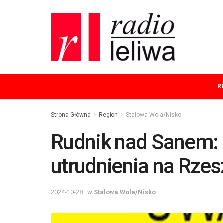
R
Strona Główna
Region
Stalowa Wola/Nisko
Rudnik nad Sanem:
utrudnienia na Rze
2024-10-28
w
Stalowa Wola/Nisko