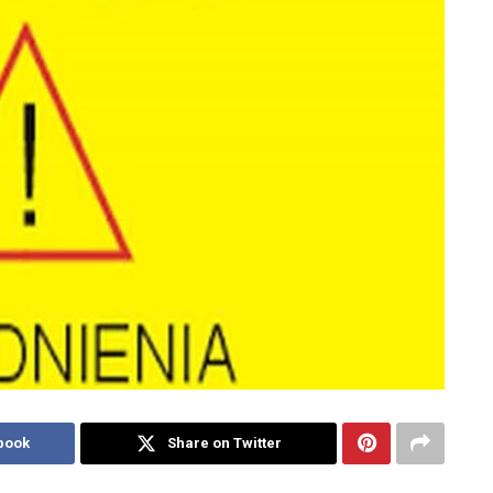
book
Share on Twitter