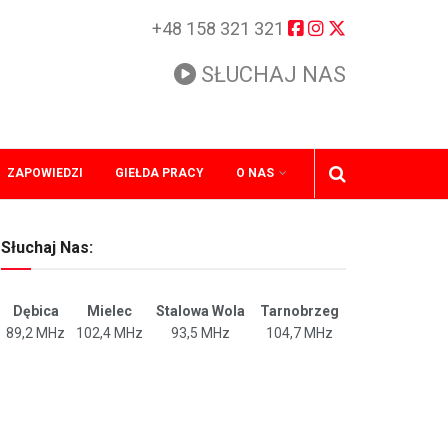
+48 158 321 321
SŁUCHAJ NAS
ZAPOWIEDZI
GIEŁDA PRACY
O NAS
Słuchaj Nas:
Dębica
Mielec
Stalowa Wola
Tarnobrzeg
89,2 MHz
102,4 MHz
93,5 MHz
104,7 MHz