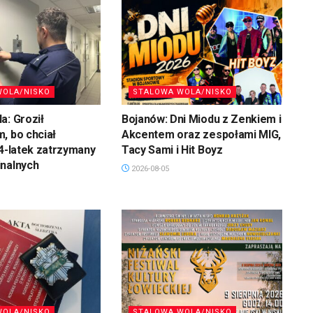
WOLA/NISKO
STALOWA WOLA/NISKO
a: Groził
Bojanów: Dni Miodu z Zenkiem i
, bo chciał
Akcentem oraz zespołami MIG,
34-latek zatrzymany
Tacy Sami i Hit Boyz
inalnych
2026-08-05
WOLA/NISKO
STALOWA WOLA/NISKO