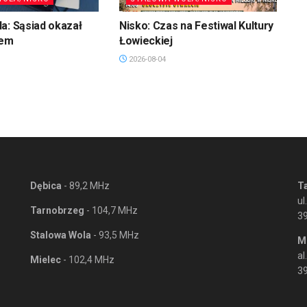
a: Sąsiad okazał
Nisko: Czas na Festiwal Kultury
jem
Łowieckiej
2026-08-04
Dębica
- 89,2 MHz
T
ul
Tarnobrzeg
- 104,7 MHz
3
Stalowa Wola
- 93,5 MHz
M
al
Mielec
- 102,4 MHz
39