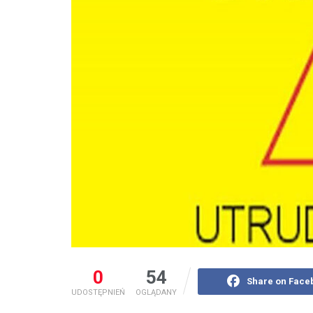
0
54
Share on Face
UDOSTĘPNIEŃ
OGLĄDANY