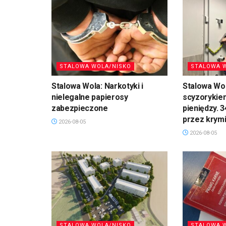
STALOWA WOLA/NISKO
STALOWA 
Stalowa Wola: Narkotyki i
Stalowa Wol
nielegalne papierosy
scyzorykiem
zabezpieczone
pieniędzy. 
przez krym
2026-08-05
2026-08-05
STALOWA WOLA/NISKO
STALOWA 