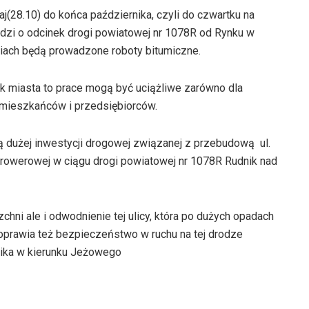
(28.10) do końca października, czyli do czwartku na
odzi o odcinek drogi powiatowej nr 1078R od Rynku w
niach będą prowadzone roboty bitumiczne.
 miasta to prace mogą być uciążliwe zarówno dla
a mieszkańców i przedsiębiorców.
ią dużej inwestycji drogowej związanej z przebudową ul.
rowerowej w ciągu drogi powiatowej nr 1078R Rudnik nad
chni ale i odwodnienie tej ulicy, która po dużych opadach
oprawia też bezpieczeństwo w ruchu na tej drodze
nika w kierunku Jeżowego