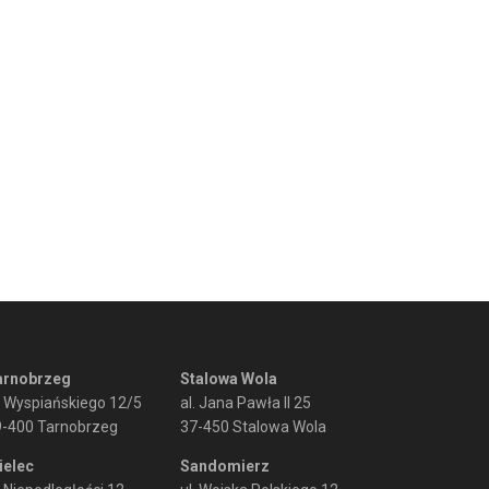
arnobrzeg
Stalowa Wola
. Wyspiańskiego 12/5
al. Jana Pawła II 25
9-400 Tarnobrzeg
37-450 Stalowa Wola
ielec
Sandomierz