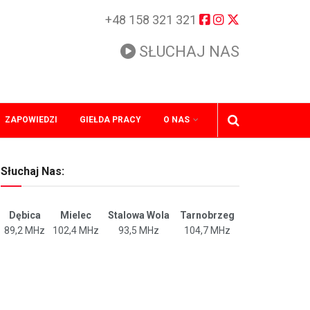
+48 158 321 321
SŁUCHAJ NAS
ZAPOWIEDZI
GIEŁDA PRACY
O NAS
Słuchaj Nas:
Dębica
Mielec
Stalowa Wola
Tarnobrzeg
89,2 MHz
102,4 MHz
93,5 MHz
104,7 MHz