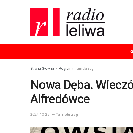
R
Strona Główna
Region
Tarnobrzeg
Nowa Dęba. Wiecz
Alfredówce
2024-10-25
w
Tarnobrzeg