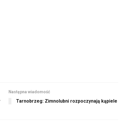
Następna wiadomość
w
Tarnobrzeg: Zimnolubni rozpoczynają kąpiele