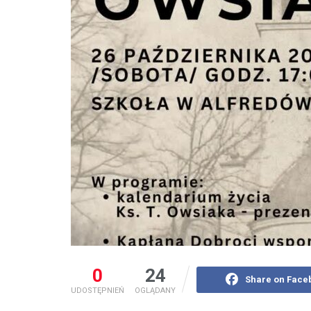
0
24
Share on Face
UDOSTĘPNIEŃ
OGLĄDANY