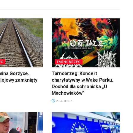
EG
TARNOBRZEG
mina Gorzyce.
Tarnobrzeg. Koncert
olejowy zamknięty
charytatywny w Wake Parku.
Dochód dla schroniska „U
Machowiaków”
2026-08-07