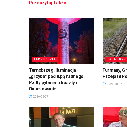
Przeczytaj Także
TARNOBRZEG
TARNOBRZ
Tarnobrzeg. Iluminacja
Furmany, G
„grzyba” pod lupą radnego.
Przejazd k
Padły pytania o koszty i
2026-08-07
finansowanie
2026-08-07