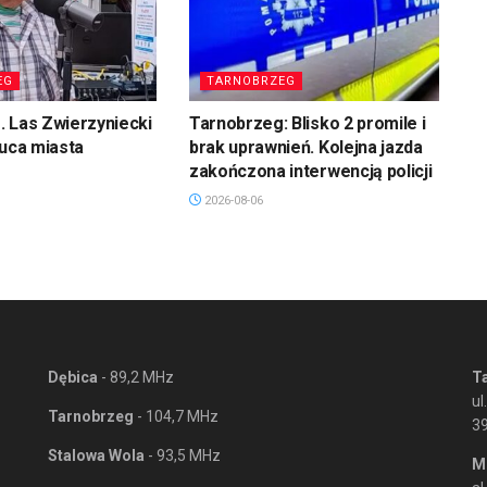
EG
TARNOBRZEG
 Las Zwierzyniecki
Tarnobrzeg: Blisko 2 promile i
łuca miasta
brak uprawnień. Kolejna jazda
zakończona interwencją policji
2026-08-06
Dębica
- 89,2 MHz
T
ul
Tarnobrzeg
- 104,7 MHz
3
Stalowa Wola
- 93,5 MHz
M