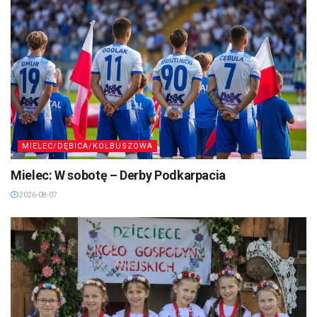
MIELEC/DĘBICA/KOLBUSZOWA
Mielec: W sobotę – Derby Podkarpacia
2026-08-07