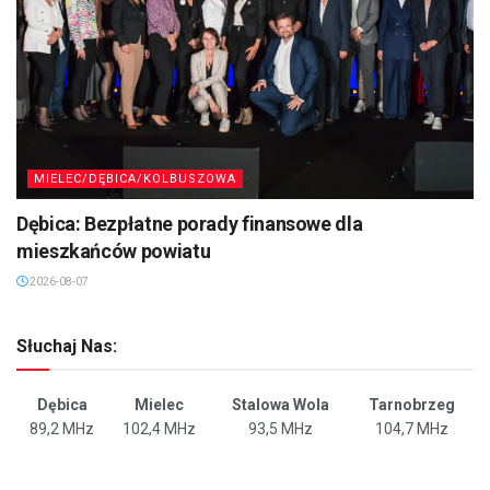
MIELEC/DĘBICA/KOLBUSZOWA
Dębica: Bezpłatne porady finansowe dla
mieszkańców powiatu
2026-08-07
Słuchaj Nas:
Dębica
Mielec
Stalowa Wola
Tarnobrzeg
89,2 MHz
102,4 MHz
93,5 MHz
104,7 MHz