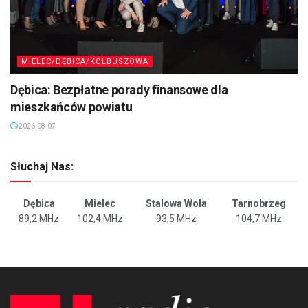
MIELEC/DĘBICA/KOLBUSZOWA
Dębica: Bezpłatne porady finansowe dla
mieszkańców powiatu
2026-08-07
Słuchaj Nas:
Dębica
Mielec
Stalowa Wola
Tarnobrzeg
89,2 MHz
102,4 MHz
93,5 MHz
104,7 MHz