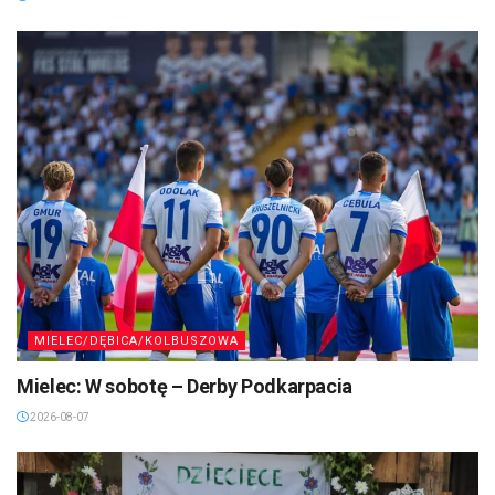
MIELEC/DĘBICA/KOLBUSZOWA
Mielec: W sobotę – Derby Podkarpacia
2026-08-07