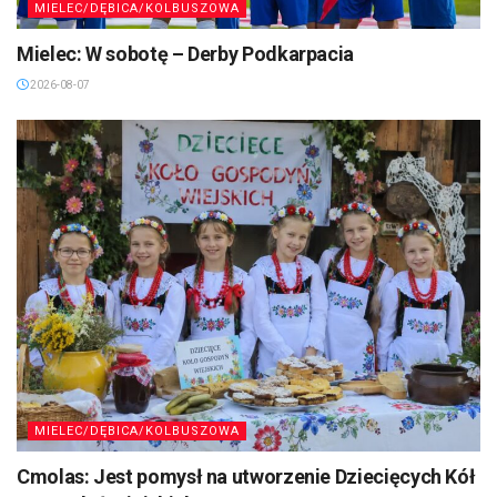
MIELEC/DĘBICA/KOLBUSZOWA
Mielec: W sobotę – Derby Podkarpacia
2026-08-07
MIELEC/DĘBICA/KOLBUSZOWA
Cmolas: Jest pomysł na utworzenie Dziecięcych Kół