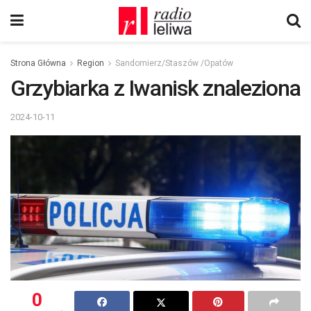
Strona Główna
Region
Sandomierz/Staszów /Opatów
Grzybiarka z Iwanisk znaleziona
2024-10-11
0