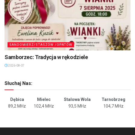
SANDOMIERZ/STASZÓW /OPATÓW
Samborzec: Tradycja w rękodziele
2026-08-07
Słuchaj Nas:
Dębica
Mielec
Stalowa Wola
Tarnobrzeg
89,2 MHz
102,4 MHz
93,5 MHz
104,7 MHz