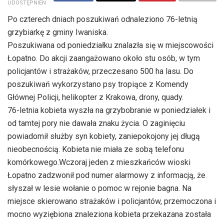
UDOSTĘPNIEŃ
Po czterech dniach poszukiwań odnaleziono 76-letnią
grzybiarkę z gminy Iwaniska.
Poszukiwana od poniedziałku znalazła się w miejscowości
Łopatno. Do akcji zaangażowano około stu osób, w tym
policjantów i strażaków, przeczesano 500 ha lasu. Do
poszukiwań wykorzystano psy tropiące z Komendy
Głównej Policji, helikopter z Krakowa, drony, quady.
76-letnia kobieta wyszła na grzybobranie w poniedziałek i
od tamtej pory nie dawała znaku życia. O zaginięciu
powiadomił służby syn kobiety, zaniepokojony jej długą
nieobecnością. Kobieta nie miała ze sobą telefonu
komórkowego.Wczoraj jeden z mieszkańców wioski
Łopatno zadzwonił pod numer alarmowy z informacją, że
słyszał w lesie wołanie o pomoc w rejonie bagna. Na
miejsce skierowano strażaków i policjantów, przemoczona i
mocno wyziębiona znaleziona kobieta przekazana została