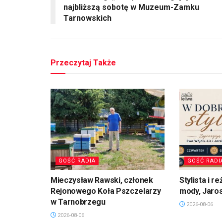
najbliższą sobotę w Muzeum-Zamku
Tarnowskich
Przeczytaj Także
GOŚĆ RADIA
GOŚĆ RADI
Mieczysław Rawski, członek
Stylista i 
Rejonowego Koła Pszczelarzy
mody, Jaro
w Tarnobrzegu
2026-08-06
2026-08-06