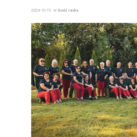
2024-10-15
w
Gość radia