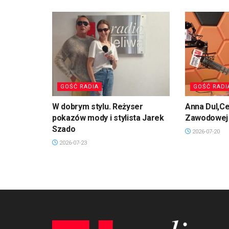
GOŚĆ RADIA
GOŚĆ RADI
W dobrym stylu. Reżyser
Anna Dul,Ce
pokazów mody i stylista Jarek
Zawodowej 
Szado
2026-07-20
2026-07-23