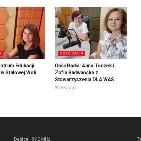
A
GOŚĆ RADIA
ntrum Edukacji
Gość Radia: Anna Toczek i
w Stalowej Woli
Zofia Radwańska z
Stowarzyszenia DLA WAS
2026-07-17
Dębica
- 89,2 MHz
T