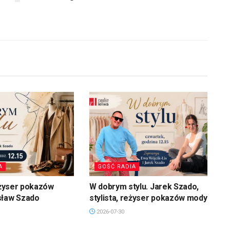
A
GOŚĆ RADIA
reżyser pokazów
W dobrym stylu. Jarek Szado,
sław Szado
stylista, reżyser pokazów mody
2026-07-30