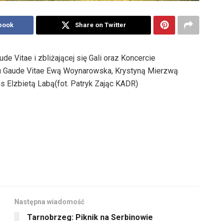
book
Share on Twitter
e Vitae i zbliżającej się Gali oraz Koncercie
u Gaude Vitae Ewą Woynarowska, Krystyną Mierzwą
us Elzbietą Labą(fot. Patryk Zając KADR)
Następna wiadomość
Tarnobrzeg: Piknik na Serbinowie