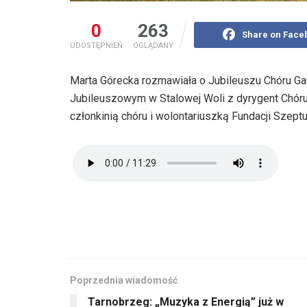
0
263
Share on Face
UDOSTĘPNIEŃ
OGLĄDANY
Marta Górecka rozmawiała o Jubileuszu Chóru Gaud
Jubileuszowym w Stalowej Woli z dyrygent Chór
członkinią chóru i wolontariuszką Fundacji Szept
Poprzednia wiadomość
Tarnobrzeg: „Muzyka z Energią” już w