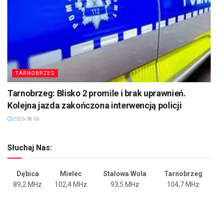
TARNOBRZEG
Tarnobrzeg: Blisko 2 promile i brak uprawnień.
Kolejna jazda zakończona interwencją policji
2026-08-06
Słuchaj Nas:
Dębica
Mielec
Stalowa Wola
Tarnobrzeg
89,2 MHz
102,4 MHz
93,5 MHz
104,7 MHz