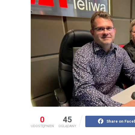
0
45
Share on Face
UDOSTĘPNIEŃ
OGLĄDANY