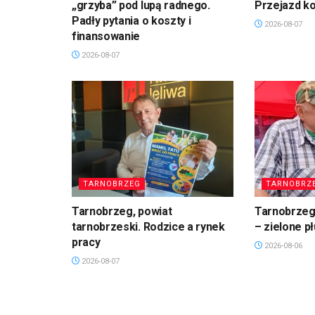
„grzyba” pod lupą radnego.
Przejazd k
Padły pytania o koszty i
2026-08-07
finansowanie
2026-08-07
TARNOBRZEG
TARNOBRZ
Tarnobrzeg, powiat
Tarnobrzeg.
tarnobrzeski. Rodzice a rynek
– zielone p
pracy
2026-08-06
2026-08-07