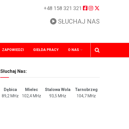
+48 158 321 321
SŁUCHAJ NAS
ZAPOWIEDZI
GIEŁDA PRACY
O NAS
Słuchaj Nas:
Dębica
Mielec
Stalowa Wola
Tarnobrzeg
89,2 MHz
102,4 MHz
93,5 MHz
104,7 MHz