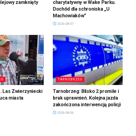
olejowy zamknięty
charytatywny w Wake Parku.
Dochód dla schroniska „U
Machowiaków”
2026-08-07
EG
TARNOBRZEG
 Las Zwierzyniecki
Tarnobrzeg: Blisko 2 promile i
łuca miasta
brak uprawnień. Kolejna jazda
zakończona interwencją policji
2026-08-06