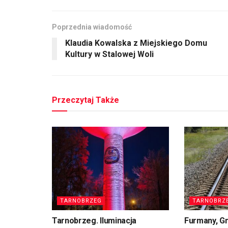
Poprzednia wiadomość
Klaudia Kowalska z Miejskiego Domu
Kultury w Stalowej Woli
Przeczytaj Także
TARNOBRZEG
TARNOBRZ
Tarnobrzeg. Iluminacja
Furmany, G