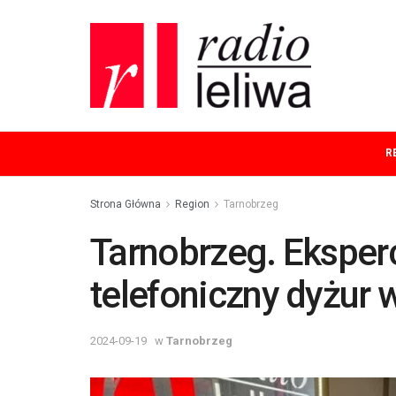
R
Strona Główna
Region
Tarnobrzeg
Tarnobrzeg. Eksperc
telefoniczny dyżur 
2024-09-19
w
Tarnobrzeg