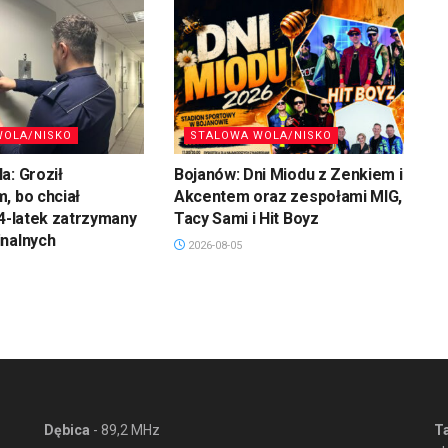
WOLA/NISKO
STALOWA WOLA/NISKO
a: Groził
Bojanów: Dni Miodu z Zenkiem i
, bo chciał
Akcentem oraz zespołami MIG,
34-latek zatrzymany
Tacy Sami i Hit Boyz
inalnych
2026-08-05
Dębica
- 89,2 MHz
T