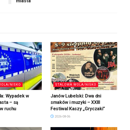
miasta
WOLA/NISKO
STALOWA WOLA/NISKO
la: Wypadek w
Janów Lubelski: Dwa dni
asta – są
smaków i muzyki – XXIII
 w ruchu
Festiwal Kaszy „Gryczaki”
2026-08-06