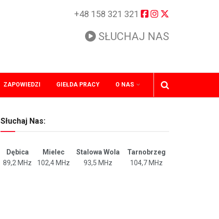
+48 158 321 321
SŁUCHAJ NAS
ZAPOWIEDZI
GIEŁDA PRACY
O NAS
Słuchaj Nas:
Dębica
Mielec
Stalowa Wola
Tarnobrzeg
89,2 MHz
102,4 MHz
93,5 MHz
104,7 MHz