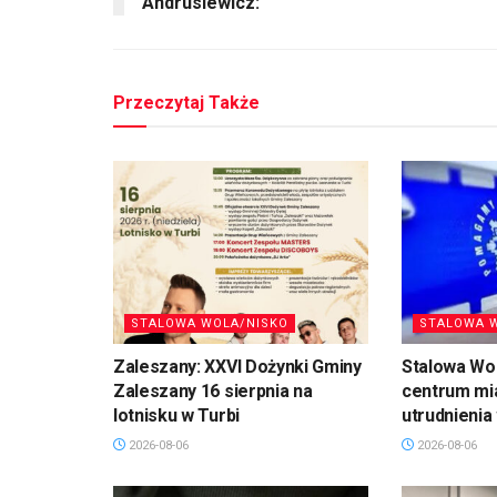
Andrusiewicz:
Przeczytaj Także
STALOWA WOLA/NISKO
STALOWA 
Zaleszany: XXVI Dożynki Gminy
Stalowa Wo
Zaleszany 16 sierpnia na
centrum mi
lotnisku w Turbi
utrudnienia
2026-08-06
2026-08-06