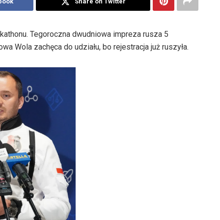
book
Share on Twitter
ckathonu. Tegoroczna dwudniowa impreza rusza 5
lowa Wola zachęca do udziału, bo rejestracja już ruszyła.