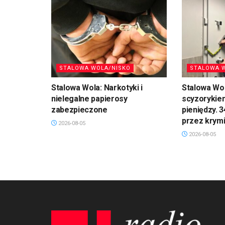
STALOWA WOLA/NISKO
STALOWA 
Stalowa Wola: Narkotyki i
Stalowa Wol
nielegalne papierosy
scyzorykiem
zabezpieczone
pieniędzy. 
przez krym
2026-08-05
2026-08-05