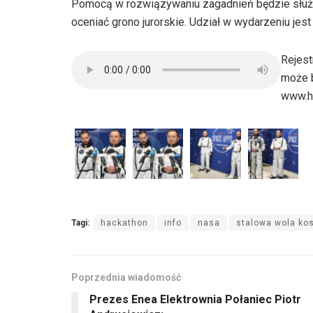
Pomocą w rozwiązywaniu zagadnień będzie służy
oceniać grono jurorskie. Udział w wydarzeniu je
Rejest
może b
www.h
Tagi:
hackathon
info
nasa
stalowa wola k
Poprzednia wiadomość
Prezes Enea Elektrownia Połaniec Piotr