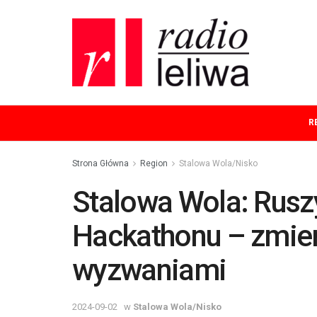
R
Strona Główna
Region
Stalowa Wola/Nisko
Stalowa Wola: Rusz
Hackathonu – zmier
wyzwaniami
2024-09-02
w
Stalowa Wola/Nisko