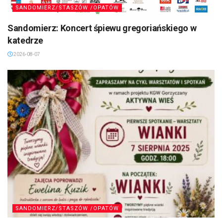
SANDOMIERZ/STASZÓW /OPATÓW
Sandomierz: Koncert śpiewu gregoriańskiego w
katedrze
2026-08-07
SANDOMIERZ/STASZÓW /OPATÓW