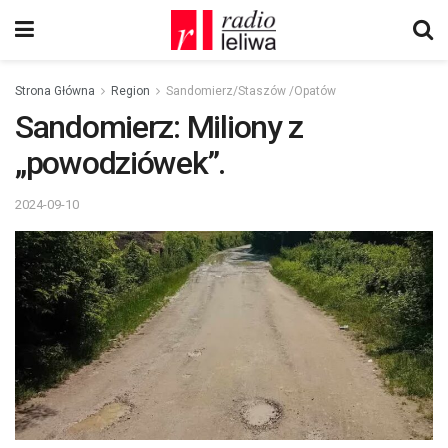
Strona Główna
Region
Sandomierz/Staszów /Opatów
Sandomierz: Miliony z
„powodziówek”.
2024-09-10