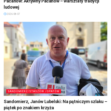
Pacanów: Aktywny Pacanów – warsztaty tradycji
ludowej
2026-08-07
SANDOMIERZ/STASZÓW /OPATÓW
Sandomierz, Janów Lubelski: Na pątniczym szlaku –
piątek po znakiem krzyża