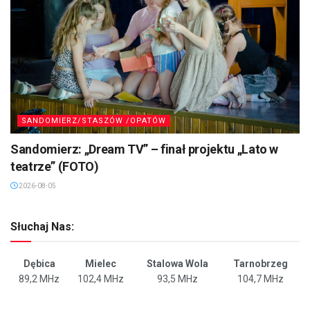
SANDOMIERZ/STASZÓW /OPATÓW
Sandomierz: „Dream TV” – finał projektu „Lato w
teatrze” (FOTO)
2026-08-05
Słuchaj Nas:
Dębica
Mielec
Stalowa Wola
Tarnobrzeg
89,2 MHz
102,4 MHz
93,5 MHz
104,7 MHz