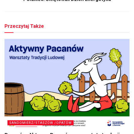
Przeczytaj Także
SANDOMIERZ/STASZÓW /OPATÓW