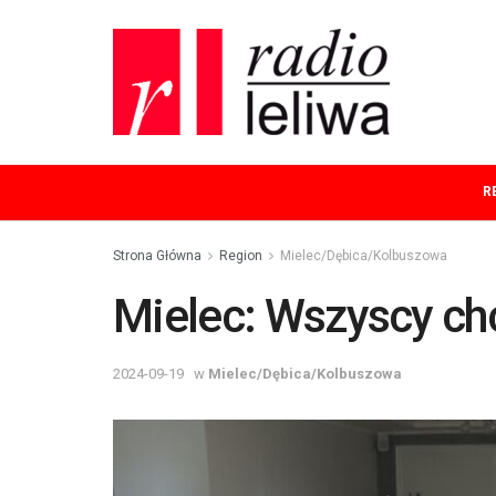
R
Strona Główna
Region
Mielec/Dębica/Kolbuszowa
Mielec: Wszyscy c
2024-09-19
w
Mielec/Dębica/Kolbuszowa