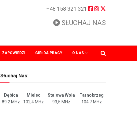
+48 158 321 321
SŁUCHAJ NAS
ZAPOWIEDZI
GIEŁDA PRACY
O NAS
Słuchaj Nas:
Dębica
Mielec
Stalowa Wola
Tarnobrzeg
89,2 MHz
102,4 MHz
93,5 MHz
104,7 MHz