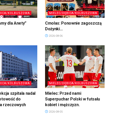
BICA/KOLBUSZOWA
MIELEC/DĘBICA/KOLBUSZOWA
amy dla Anety”
Cmolas: Ponownie zagoszczą
Dożynki…
2026-08-06
BICA/KOLBUSZOWA
MIELEC/DĘBICA/KOLBUSZOWA
ekcja szpitala nadal
Mielec: Przed nami
gotowość do
Superpuchar Polski w futsalu
a rzeczowych
kobiet i mężczyzn.
2026-08-05