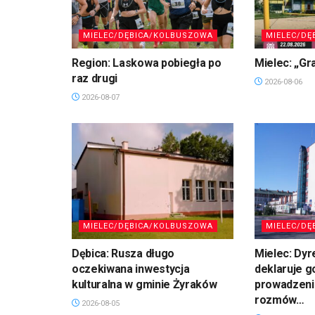
MIELEC/DĘBICA/KOLBUSZOWA
MIELEC/DĘ
Region: Laskowa pobiegła po
Mielec: „Gr
raz drugi
2026-08-06
2026-08-07
MIELEC/DĘBICA/KOLBUSZOWA
MIELEC/DĘ
Dębica: Rusza długo
Mielec: Dyr
oczekiwana inwestycja
deklaruje 
kulturalna w gminie Żyraków
prowadzeni
rozmów…
2026-08-05