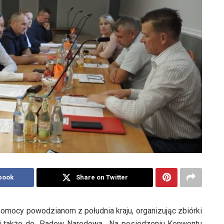
book
Share on Twitter
omocy powodzianom z południa kraju, organizując zbiórki
cji także do Padew Narodowa. Na posiedzeniu Konwentu