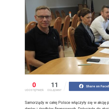
0
11
Share on Face
UDOSTĘPNIEŃ
OGLĄDANY
Samorządy w całej Polsce włączyły się w akcję p
darów i środków finansowych. Dołączyła do ak