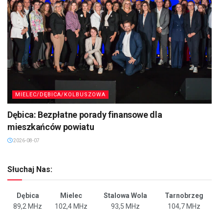
MIELEC/DĘBICA/KOLBUSZOWA
Dębica: Bezpłatne porady finansowe dla
mieszkańców powiatu
2026-08-07
Słuchaj Nas:
Dębica
Mielec
Stalowa Wola
Tarnobrzeg
89,2 MHz
102,4 MHz
93,5 MHz
104,7 MHz