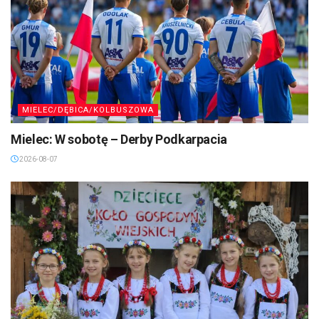
MIELEC/DĘBICA/KOLBUSZOWA
Mielec: W sobotę – Derby Podkarpacia
2026-08-07