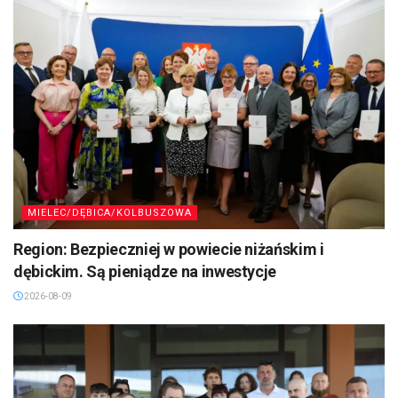
MIELEC/DĘBICA/KOLBUSZOWA
Region: Bezpieczniej w powiecie niżańskim i
dębickim. Są pieniądze na inwestycje
2026-08-09