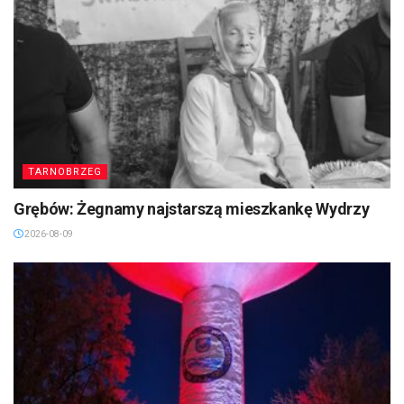
TARNOBRZEG
Grębów: Żegnamy najstarszą mieszkankę Wydrzy
2026-08-09