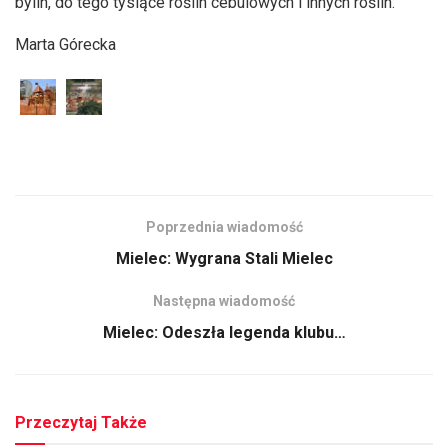
bylin, do tego tysiące roślin cebulowych i innych roślin.
Marta Górecka
Poprzednia wiadomość
Mielec: Wygrana Stali Mielec
Następna wiadomość
Mielec: Odeszła legenda klubu…
Przeczytaj Także