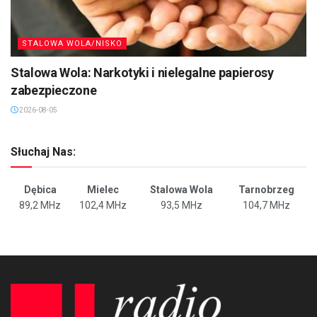
STALOWA WOLA/NISKO
Stalowa Wola: Narkotyki i nielegalne papierosy
zabezpieczone
2026-08-05
Słuchaj Nas:
Dębica
Mielec
Stalowa Wola
Tarnobrzeg
89,2 MHz
102,4 MHz
93,5 MHz
104,7 MHz