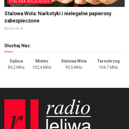
STALOWA WOLA/NISKO
Stalowa Wola: Narkotyki i nielegalne papierosy
zabezpieczone
2026-08-05
Słuchaj Nas:
Dębica
Mielec
Stalowa Wola
Tarnobrzeg
89,2 MHz
102,4 MHz
93,5 MHz
104,7 MHz