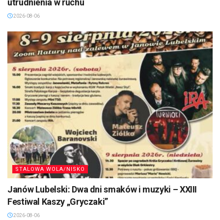
utrudnienia w ruchu
2026-08-06
STALOWA WOLA/NISKO
Janów Lubelski: Dwa dni smaków i muzyki – XXIII
Festiwal Kaszy „Gryczaki”
2026-08-06