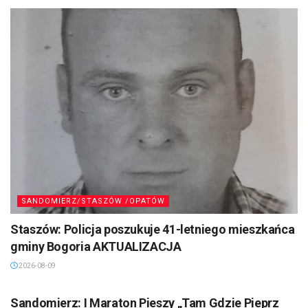
SANDOMIERZ/STASZÓW /OPATÓW
Staszów: Policja poszukuje 41-letniego mieszkańca
gminy Bogoria AKTUALIZACJA
2026-08-09
SANDOMIERZ/STASZÓW /OPATÓW
Sandomierz: I Maraton Pieszy „Tam Gdzie Pieprz