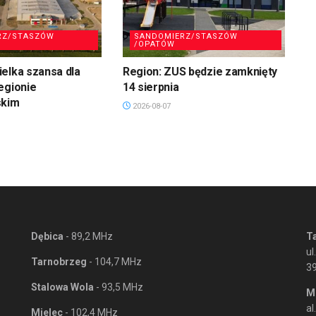
RZ/STASZÓW
SANDOMIERZ/STASZÓW
/OPATÓW
elka szansa dla
Region: ZUS będzie zamknięty
egionie
14 sierpnia
skim
2026-08-07
Dębica
- 89,2 MHz
T
ul
Tarnobrzeg
- 104,7 MHz
3
Stalowa Wola
- 93,5 MHz
M
al
Mielec
- 102,4 MHz