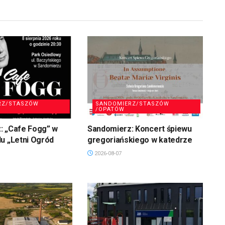
RZ/STASZÓW
SANDOMIERZ/STASZÓW
/OPATÓW
: „Cafe Fogg” w
Sandomierz: Koncert śpiewu
u „Letni Ogród
gregoriańskiego w katedrze
2026-08-07