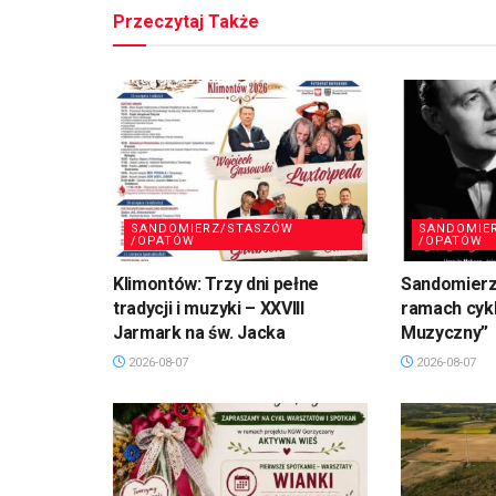
Przeczytaj Także
SANDOMIERZ/STASZÓW
SANDOMIE
/OPATÓW
/OPATÓW
Klimontów: Trzy dni pełne
Sandomierz
tradycji i muzyki – XXVIII
ramach cykl
Jarmark na św. Jacka
Muzyczny”
2026-08-07
2026-08-07