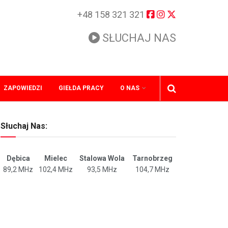
+48 158 321 321
SŁUCHAJ NAS
ZAPOWIEDZI
GIEŁDA PRACY
O NAS
Słuchaj Nas:
Dębica
Mielec
Stalowa Wola
Tarnobrzeg
89,2 MHz
102,4 MHz
93,5 MHz
104,7 MHz