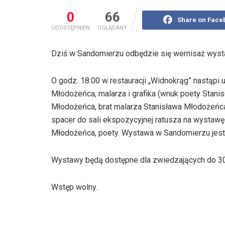
0
66
Share on Face
UDOSTĘPNIEŃ
OGLĄDANY
Dziś w Sandomierzu odbędzie się wernisaż wyst
O godz. 18:00 w restauracji „Widnokrąg” nastąpi 
Młodożeńca, malarza i grafika (wnuk poety Stani
Młodożeńca, brat malarza Stanisława Młodożeńca)
spacer do sali ekspozycyjnej ratusza na wystaw
Młodożeńca, poety. Wystawa w Sandomierzu jest 
Wystawy będą dostępne dla zwiedzających do 30.
Wstęp wolny.