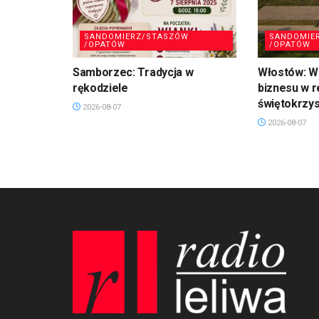
SANDOMIERZ/STASZÓW
SANDOMIE
/OPATÓW
/OPATÓW
Samborzec: Tradycja w
Włostów: Wi
rękodziele
biznesu w r
świętokrzy
2026-08-07
2026-08-07