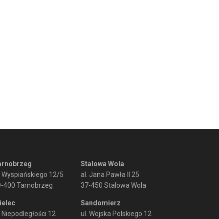
arnobrzeg
Stalowa Wola
. Wyspiańskiego 12/5
al. Jana Pawła II 25
9-400 Tarnobrzeg
37-450 Stalowa Wola
ielec
Sandomierz
. Niepodległości 12
ul. Wojska Polskiego 12