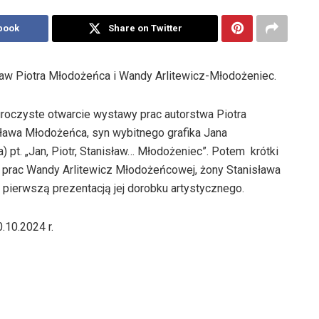
book
Share on Twitter
aw Piotra Młodożeńca i Wandy Arlitewicz-Młodożeniec.
uroczyste otwarcie wystawy prac autorstwa Piotra
sława Młodożeńca, syn wybitnego grafika Jana
 pt. „Jan, Piotr, Stanisław… Młodożeniec”. Potem krótki
ę prac Wandy Arlitewicz Młodożeńcowej, żony Stanisława
pierwszą prezentacją jej dorobku artystycznego.
10.2024 r.