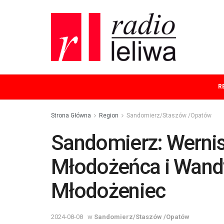
R
Strona Główna
Region
Sandomierz/Staszów /Opatów
Sandomierz: Wernis
Młodożeńca i Wandy
Młodożeniec
2024-08-08
w
Sandomierz/Staszów /Opatów