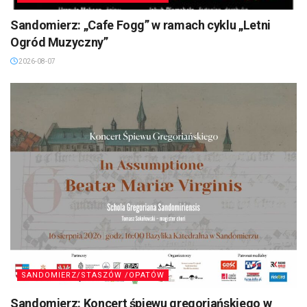
Sandomierz: „Cafe Fogg” w ramach cyklu „Letni
Ogród Muzyczny”
2026-08-07
SANDOMIERZ/STASZÓW /OPATÓW
Sandomierz: Koncert śpiewu gregoriańskiego w