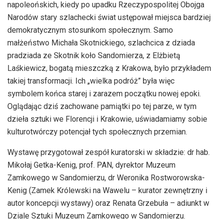
napoleońskich, kiedy po upadku Rzeczypospolitej Obojga
Narodów stary szlachecki świat ustępował miejsca bardziej
demokratycznym stosunkom społecznym. Samo
małżeństwo Michała Skotnickiego, szlachcica z dziada
pradziada ze Skotnik koło Sandomierza, z Elżbietą
Laśkiewicz, bogatą mieszczką z Krakowa, było przykładem
takiej transformacji. Ich „wielka podróż” była więc
symbolem końca starej i zarazem początku nowej epoki.
Oglądając dziś zachowane pamiątki po tej parze, w tym
dzieła sztuki we Florencji i Krakowie, uświadamiamy sobie
kulturotwórczy potencjał tych społecznych przemian.
Wystawę przygotował zespół kuratorski w składzie: dr hab.
Mikołaj Getka-Kenig, prof. PAN, dyrektor Muzeum
Zamkowego w Sandomierzu, dr Weronika Rostworowska-
Kenig (Zamek Królewski na Wawelu – kurator zewnętrzny i
autor koncepcji wystawy) oraz Renata Grzebuła – adiunkt w
Dziale Sztuki Muzeum Zamkowego w Sandomierzu.