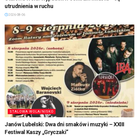
utrudnienia w ruchu
2026-08-06
STALOWA WOLA/NISKO
Janów Lubelski: Dwa dni smaków i muzyki – XXIII
Festiwal Kaszy „Gryczaki”