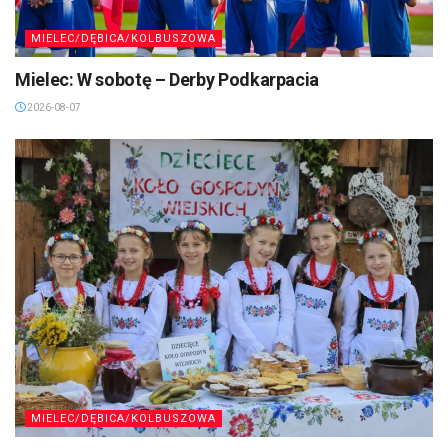
MIELEC/DĘBICA/KOLBUSZOWA
Mielec: W sobotę – Derby Podkarpacia
2026-08-07
MIELEC/DĘBICA/KOLBUSZOWA