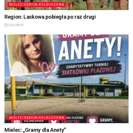
MIELEC/DĘBICA/KOLBUSZOWA
Region: Laskowa pobiegła po raz drugi
2026-08-07
MIELEC/DĘBICA/KOLBUSZOWA
Mielec: „Gramy dla Anety”