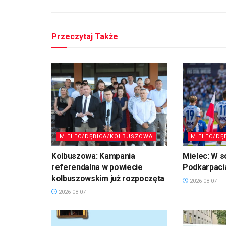
Przeczytaj Także
MIELEC/DĘBICA/KOLBUSZOWA
MIELEC/DĘ
Kolbuszowa: Kampania
Mielec: W s
referendalna w powiecie
Podkarpaci
kolbuszowskim już rozpoczęta
2026-08-07
2026-08-07