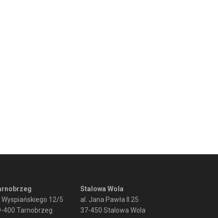
arnobrzeg
Stalowa Wola
. Wyspiańskiego 12/5
al. Jana Pawła II 25
9-400 Tarnobrzeg
37-450 Stalowa Wola