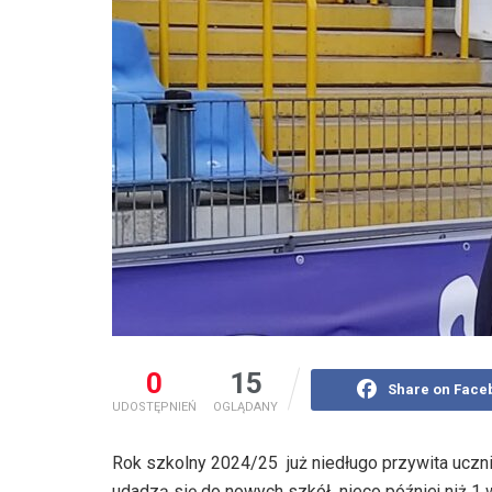
0
15
Share on Face
UDOSTĘPNIEŃ
OGLĄDANY
Rok szkolny 2024/25 już niedługo przywita uczn
udadzą się do nowych szkół nieco później niż 1 