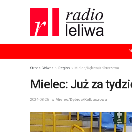
R
Strona Główna
Region
Mielec/Dębica/Kolbuszowa
Mielec: Już za tydz
2024-08-26
w
Mielec/Dębica/Kolbuszowa