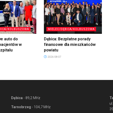
BICA/KOLBUSZOWA
MIELEC/DĘBICA/KOLBUSZOWA
we auto do
Dębica: Bezpłatne porady
pacjentów w
finansowe dla mieszkańców
zpitalu
powiatu
2026-08-07
Dębica
- 89,2 MHz
T
ul
Tarnobrzeg
- 104,7 MHz
3