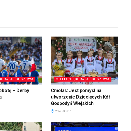
BICA/KOLBUSZOWA
MIELEC/DĘBICA/KOLBUSZOWA
obotę – Derby
Cmolas: Jest pomysł na
a
utworzenie Dziecięcych Kół
Gospodyń Wiejskich
2026-08-07