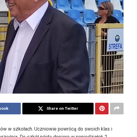
book
Share on Twitter
iów w szkołach. Uczniowie powrócą do swoich klas i
września. Do szkół pójdą dopiero w poniedziałek 2