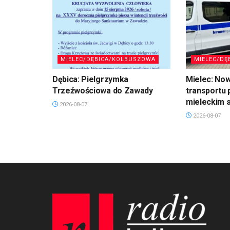
MIELEC/DĘBICA/KOLBUSZOWA
MIELEC/DĘ
Dębica: Pielgrzymka
Mielec: No
Trzeźwościowa do Zawady
transportu 
mieleckim s
2026-08-07
2026-08-07