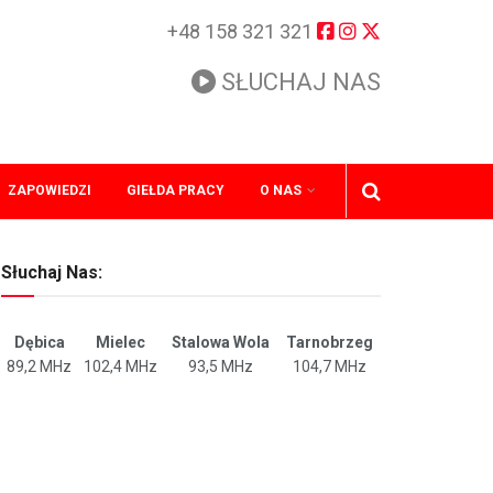
+48 158 321 321
SŁUCHAJ NAS
ZAPOWIEDZI
GIEŁDA PRACY
O NAS
Słuchaj Nas:
Dębica
Mielec
Stalowa Wola
Tarnobrzeg
89,2 MHz
102,4 MHz
93,5 MHz
104,7 MHz