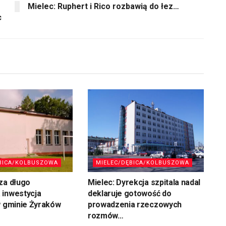
Mielec: Ruphert i Rico rozbawią do łez…
c
BICA/KOLBUSZOWA
MIELEC/DĘBICA/KOLBUSZOWA
za długo
Mielec: Dyrekcja szpitala nadal
 inwestycja
deklaruje gotowość do
w gminie Żyraków
prowadzenia rzeczowych
rozmów…