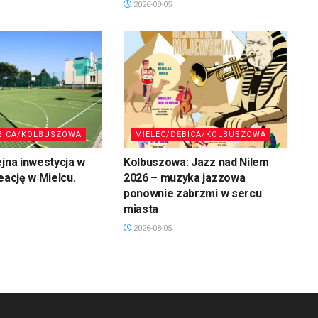
2026-08-05
BICA/KOLBUSZOWA
MIELEC/DĘBICA/KOLBUSZOWA
ejna inwestycja w
Kolbuszowa: Jazz nad Nilem
eację w Mielcu.
2026 – muzyka jazzowa
ponownie zabrzmi w sercu
miasta
2026-08-05