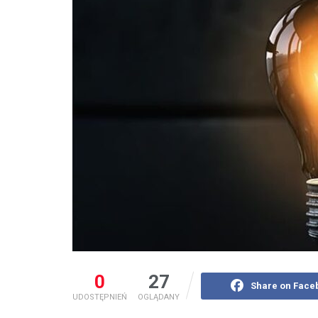
0
27
Share on Face
UDOSTĘPNIEŃ
OGLĄDANY