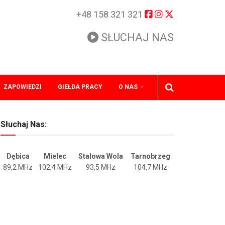
+48 158 321 321
SŁUCHAJ NAS
ZAPOWIEDZI
GIEŁDA PRACY
O NAS
Słuchaj Nas:
Dębica
Mielec
Stalowa Wola
Tarnobrzeg
89,2 MHz
102,4 MHz
93,5 MHz
104,7 MHz