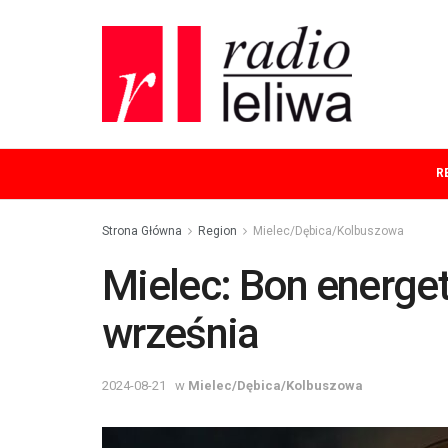
R
Strona Główna
Region
Mielec/Dębica/Kolbuszowa
Mielec: Bon energe
września
2024-08-21
w
Mielec/Dębica/Kolbuszowa