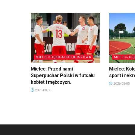
MIELEC/DĘBICA/KOLBUSZOWA
MIELEC/DĘ
Mielec: Przed nami
Mielec: Kol
Superpuchar Polski w futsalu
sport i rekr
kobiet i mężczyzn.
2026-08-05
2026-08-05