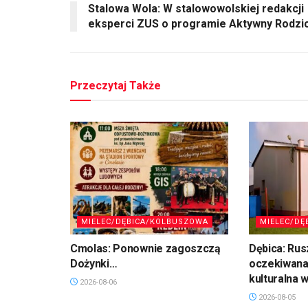
Stalowa Wola: W stalowowolskiej redakcji
eksperci ZUS o programie Aktywny Rodzi
Przeczytaj Także
MIELEC/DĘBICA/KOLBUSZOWA
MIELEC/DĘ
Cmolas: Ponownie zagoszczą
Dębica: Rus
Dożynki…
oczekiwana
kulturalna 
2026-08-06
2026-08-05