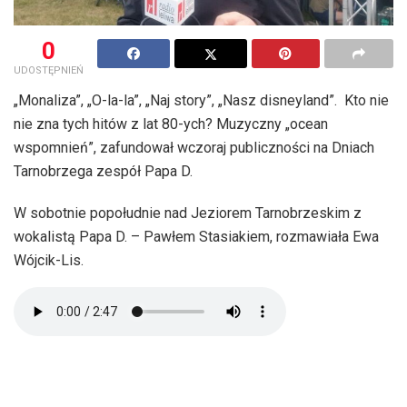
0
UDOSTĘPNIEŃ
„Monaliza”, „O-la-la”, „Naj story”, „Nasz disneyland”. Kto nie
nie zna tych hitów z lat 80-ych? Muzyczny „ocean
wspomnień”, zafundował wczoraj publiczności na Dniach
Tarnobrzega zespół Papa D.
W sobotnie popołudnie nad Jeziorem Tarnobrzeskim z
wokalistą Papa D. – Pawłem Stasiakiem, rozmawiała Ewa
Wójcik-Lis.