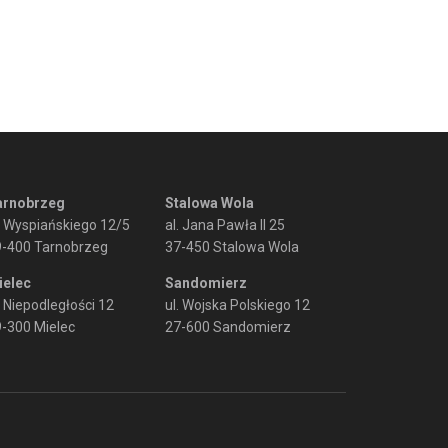
arnobrzeg
Stalowa Wola
. Wyspiańskiego 12/5
al. Jana Pawła II 25
9-400 Tarnobrzeg
37-450 Stalowa Wola
ielec
Sandomierz
. Niepodległości 12
ul. Wojska Polskiego 12
-300 Mielec
27-600 Sandomierz