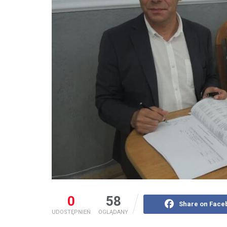
0
58
Share on Face
UDOSTĘPNIEŃ
OGLĄDANY