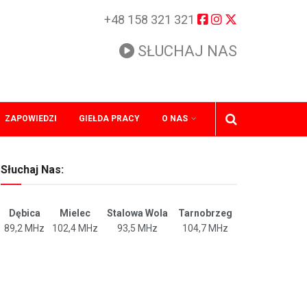
+48 158 321 321
SŁUCHAJ NAS
ZAPOWIEDZI
GIEŁDA PRACY
O NAS
Słuchaj Nas:
Dębica
Mielec
Stalowa Wola
Tarnobrzeg
89,2 MHz
102,4 MHz
93,5 MHz
104,7 MHz