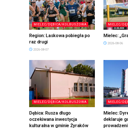
MIELEC/DĘBICA/KOLBUSZOWA
MIELEC/DĘ
Region: Laskowa pobiegła po
Mielec: „Gr
raz drugi
2026-08-06
2026-08-07
MIELEC/DĘBICA/KOLBUSZOWA
MIELEC/DĘ
Dębica: Rusza długo
Mielec: Dyr
oczekiwana inwestycja
deklaruje 
kulturalna w gminie Żyraków
prowadzeni