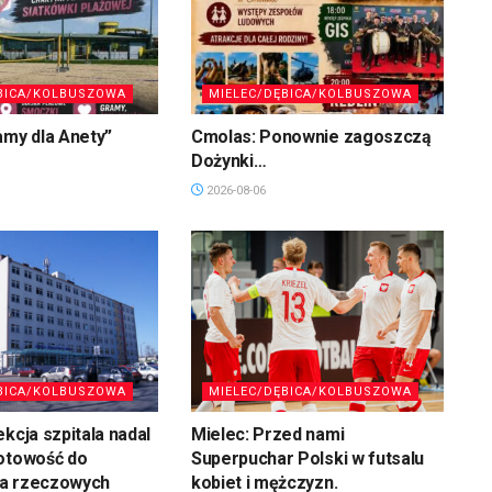
BICA/KOLBUSZOWA
MIELEC/DĘBICA/KOLBUSZOWA
amy dla Anety”
Cmolas: Ponownie zagoszczą
Dożynki…
2026-08-06
BICA/KOLBUSZOWA
MIELEC/DĘBICA/KOLBUSZOWA
ekcja szpitala nadal
Mielec: Przed nami
gotowość do
Superpuchar Polski w futsalu
a rzeczowych
kobiet i mężczyzn.