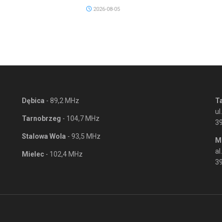
2026-08-05
Dębica
- 89,2 MHz
T
ul
Tarnobrzeg
- 104,7 MHz
3
Stalowa Wola
- 93,5 MHz
M
al
Mielec
- 102,4 MHz
39