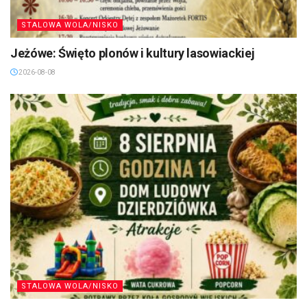
STALOWA WOLA/NISKO
Jeżówe: Święto plonów i kultury lasowiackiej
2026-08-08
STALOWA WOLA/NISKO