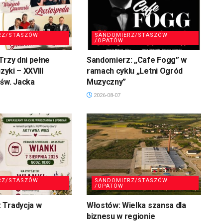
RZ/STASZÓW
SANDOMIERZ/STASZÓW
/OPATÓW
Trzy dni pełne
Sandomierz: „Cafe Fogg” w
uzyki – XXVIII
ramach cyklu „Letni Ogród
św. Jacka
Muzyczny”
2026-08-07
RZ/STASZÓW
SANDOMIERZ/STASZÓW
/OPATÓW
 Tradycja w
Włostów: Wielka szansa dla
biznesu w regionie