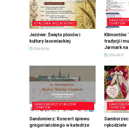
SANDOMIE
STALOWA WOLA/NISKO
/OPATÓW
Jeżówe: Święto plonów i
Klimontów: 
kultury lasowiackiej
tradycji i m
Jarmark na 
2026-08-08
2026-08-07
SANDOMIERZ/STASZÓW
SANDOMIE
/OPATÓW
/OPATÓW
Sandomierz: Koncert śpiewu
Samborzec:
gregoriańskiego w katedrze
rękodziele