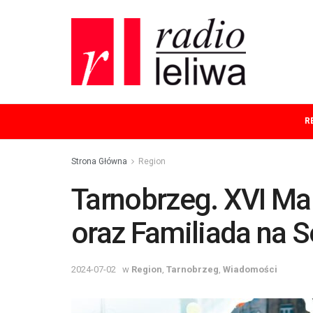
R
Strona Główna
Region
Tarnobrzeg. XVI Mar
oraz Familiada na 
2024-07-02
w
Region
,
Tarnobrzeg
,
Wiadomości