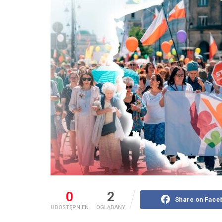
0
2
Share on Face
UDOSTĘPNIEŃ
OGLĄDANY