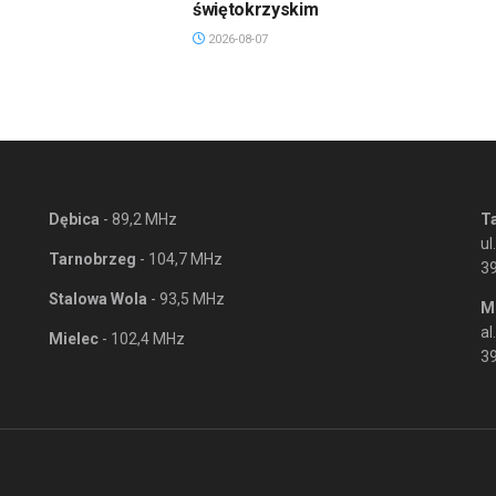
świętokrzyskim
2026-08-07
Dębica
- 89,2 MHz
T
ul
Tarnobrzeg
- 104,7 MHz
3
Stalowa Wola
- 93,5 MHz
M
al
Mielec
- 102,4 MHz
39