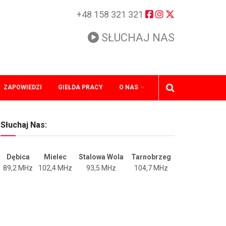
+48 158 321 321
SŁUCHAJ NAS
ZAPOWIEDZI
GIEŁDA PRACY
O NAS
Słuchaj Nas:
Dębica
Mielec
Stalowa Wola
Tarnobrzeg
89,2 MHz
102,4 MHz
93,5 MHz
104,7 MHz