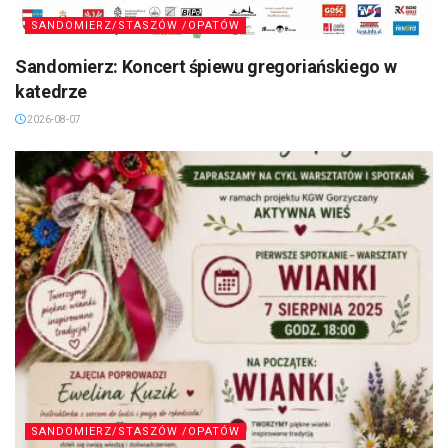
SANDOMIERZ/STASZÓW /OPATÓW
Sandomierz: Koncert śpiewu gregoriańskiego w
katedrze
2026-08-07
SANDOMIERZ/STASZÓW /OPATÓW