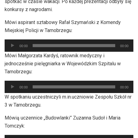
spotkać w czasie wakacji. Po każdej prezentacji odbyły się
konkursy z nagrodami.
Mówi aspirant sztabowy Rafał Szymański z Komendy
Miejskiej Policji w Tarnobrzegu:
Odtwarzacz
00:00
00:00
plików
Mówi Małgorzata Kardyś, ratownik medyczny i
dźwiękowych
jednocześnie pielęgniarka w Wojewódzkim Szpitalu w
Tarnobrzegu:
Odtwarzacz
00:00
00:00
plików
W spotkaniu uczestniczyli m.in.uczniowie Zespołu Szkół nr
dźwiękowych
3 w Tarnobrzegu.
Mówią uczennice „Budowlanki” Zuzanna Sudoł i Maria
Tomczyk: