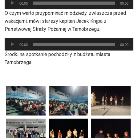
Odtwarzacz
00:00
00:00
plików
O czym warto przypominać młodzieży, zwłaszcza przed
dźwiękowych
wakacjami, mówi starszy kapitan Jacek Krępa z
Państwowej Straży Pożarnej w Tarnobrzegu:
Odtwarzacz
00:00
00:00
plików
Środki na spotkanie pochodziły z budżetu miasta
dźwiękowych
Tarnobrzega.