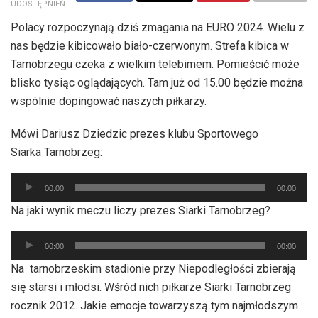
UDOSTĘPNIEŃ
Polacy rozpoczynają dziś zmagania na EURO 2024. Wielu z
nas będzie kibicowało biało-czerwonym. Strefa kibica w
Tarnobrzegu czeka z wielkim telebimem. Pomieścić może
blisko tysiąc oglądających. Tam już od 15.00 będzie można
wspólnie dopingować naszych piłkarzy.
Mówi Dariusz Dziedzic prezes klubu Sportowego
Siarka Tarnobrzeg:
Odtwarzacz
00:00
00:00
plików
Na jaki wynik meczu liczy prezes Siarki Tarnobrzeg?
dźwiękowych
Odtwarzacz
00:00
00:00
plików
Na tarnobrzeskim stadionie przy Niepodległości zbierają
dźwiękowych
się starsi i młodsi. Wśród nich piłkarze Siarki Tarnobrzeg
rocznik 2012. Jakie emocje towarzyszą tym najmłodszym