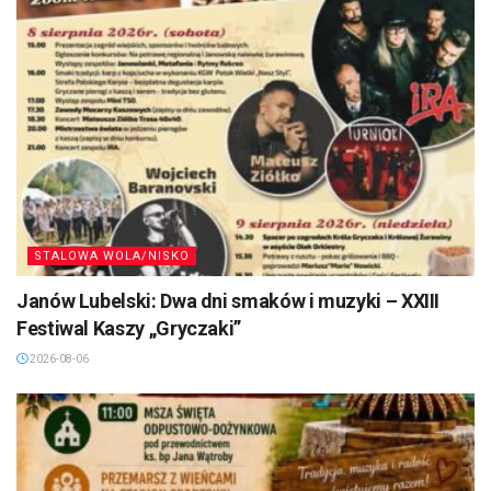
STALOWA WOLA/NISKO
Janów Lubelski: Dwa dni smaków i muzyki – XXIII
Festiwal Kaszy „Gryczaki”
2026-08-06