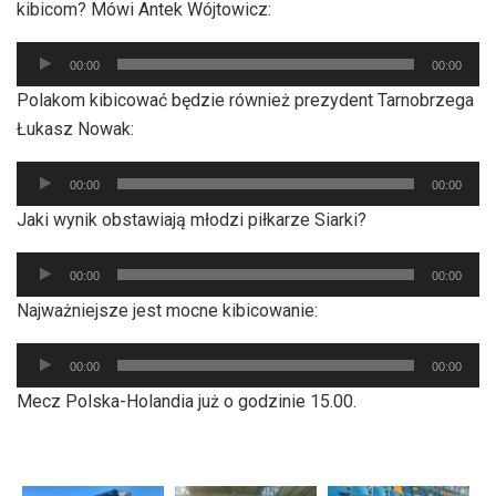
kibicom? Mówi Antek Wójtowicz:
Odtwarzacz
00:00
00:00
plików
Polakom kibicować będzie również prezydent Tarnobrzega
dźwiękowych
Łukasz Nowak:
Odtwarzacz
00:00
00:00
plików
Jaki wynik obstawiają młodzi piłkarze Siarki?
dźwiękowych
Odtwarzacz
00:00
00:00
plików
Najważniejsze jest mocne kibicowanie:
dźwiękowych
Odtwarzacz
00:00
00:00
plików
Mecz Polska-Holandia już o godzinie 15.00.
dźwiękowych