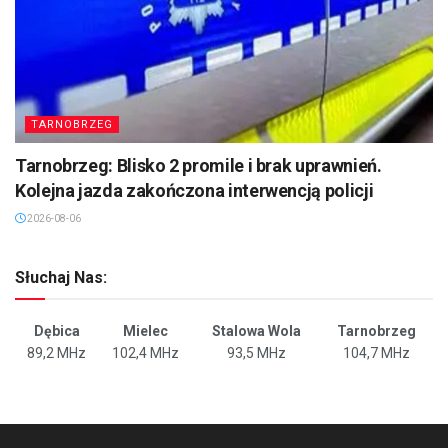
TARNOBRZEG
Tarnobrzeg: Blisko 2 promile i brak uprawnień.
Kolejna jazda zakończona interwencją policji
2026-08-06
Słuchaj Nas:
Dębica
Mielec
Stalowa Wola
Tarnobrzeg
89,2 MHz
102,4 MHz
93,5 MHz
104,7 MHz