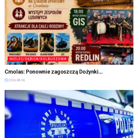
MIELEC/DĘBICA/KOLBUSZOWA
Cmolas: Ponownie zagoszczą Dożynki…
2026-08-06