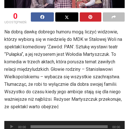
0
UDOSTĘPNIEŃ
Na dobrą dawkę dobrego humoru mogą liczyć widzowie,
którzy wybiorą się w niedzielę do MDK w Stalowej Woli na
spektakl komediowy 'Zawód: PAN’. Sztukę wystawi teatr
“Pułapka“, a jej reżyserem jest Wołodia Martyszczuk. To
komedia w trzech aktach, która porusza temat zawiłych
relacji międzyludzkich. Głowie rodziny – Stanisławowi
Wielkopolskiemu – wybacza się wszystkie szachrajstwa.
Tłumacząc, że robi to wyłącznie dla dobra swojej familii.
Wszystko do czasu kiedy jego ambicje stają się dla niego
ważniejsze niż najbliżsi. Reżyser Martyszczuk przekonuje,
że spektakl warto obejrzeć
Odtwarzacz
00:00
00:00