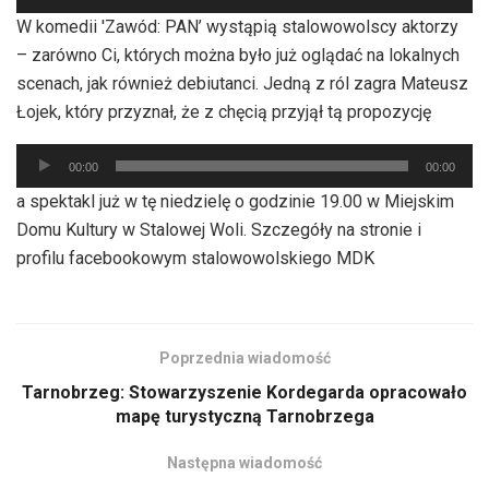
plików
W komedii 'Zawód: PAN’ wystąpią stalowowolscy aktorzy
dźwiękowych
– zarówno Ci, których można było już oglądać na lokalnych
scenach, jak również debiutanci. Jedną z ról zagra Mateusz
Łojek, który przyznał, że z chęcią przyjął tą propozycję
Odtwarzacz
00:00
00:00
plików
a spektakl już w tę niedzielę o godzinie 19.00 w Miejskim
dźwiękowych
Domu Kultury w Stalowej Woli. Szczegóły na stronie i
profilu facebookowym stalowowolskiego MDK
Poprzednia wiadomość
Tarnobrzeg: Stowarzyszenie Kordegarda opracowało
mapę turystyczną Tarnobrzega
Następna wiadomość