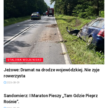
STALOWA WOLA/NISKO
Jeżowe: Dramat na drodze wojewódzkiej. Nie zyje
rowerzysta
2026-08-09
SANDOMIERZ/STASZÓW /OPATÓW
Sandomierz: I Maraton Pieszy „Tam Gdzie Pieprz
Rośnie”.