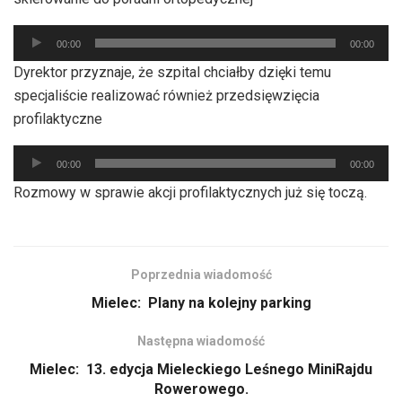
Odtwarzacz
00:00
00:00
plików
Dyrektor przyznaje, że szpital chciałby dzięki temu
dźwiękowych
specjaliście realizować również przedsięwzięcia
profilaktyczne
Odtwarzacz
00:00
00:00
plików
Rozmowy w sprawie akcji profilaktycznych już się toczą.
dźwiękowych
Poprzednia wiadomość
Mielec: Plany na kolejny parking
Następna wiadomość
Mielec: 13. edycja Mieleckiego Leśnego MiniRajdu
Rowerowego.