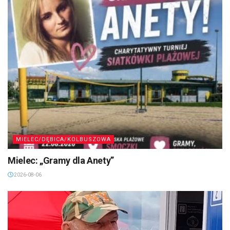
MIELEC/DĘBICA/KOLBUSZOWA
Mielec: „Gramy dla Anety”
2026-08-06