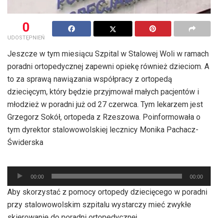
0
UDOSTĘPNIEŃ
Jeszcze w tym miesiącu Szpital w Stalowej Woli w ramach
poradni ortopedycznej zapewni opiekę również dzieciom. A
to za sprawą nawiązania współpracy z ortopedą
dziecięcym, który będzie przyjmował małych pacjentów i
młodzież w poradni już od 27 czerwca. Tym lekarzem jest
Grzegorz Sokół, ortopeda z Rzeszowa. Poinformowała o
tym dyrektor stalowowolskiej lecznicy Monika Pachacz-
Świderska
Odtwarzacz
00:00
00:00
plików
Aby skorzystać z pomocy ortopedy dziecięcego w poradni
dźwiękowych
przy stalowowolskim szpitalu wystarczy mieć zwykłe
skierowanie do poradni ortopedycznej