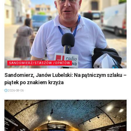
SANDOMIERZ/STASZÓW /OPATÓW
Sandomierz, Janów Lubelski: Na pątniczym szlaku –
piątek po znakiem krzyża
2026-08-06