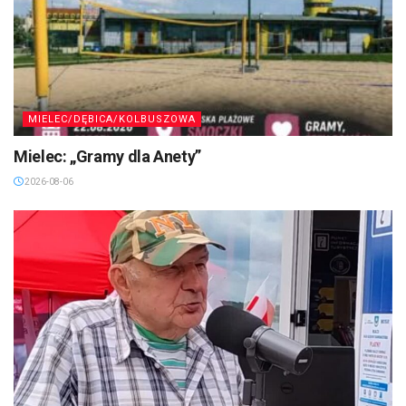
MIELEC/DĘBICA/KOLBUSZOWA
Mielec: „Gramy dla Anety”
2026-08-06