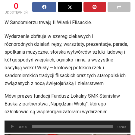
0
UDOSTĘPNIEŃ
W Sandomierzu trwają II Wianki Flisackie.
Wydarzenie obfituje w szereg ciekawych i
różnorodnych działań: rejsy, warsztaty, prezentacje, parada,
spotkania muzyczne, stoiska wytwórców sztuki ludowej i
kół gospodyń wiejskich, ognisko i inne, a wszystkie
oscylują wokół Wisły – królowej polskich rzek i
sandomierskich tradycji flisackich oraz tych staropolskich
związanych z nocą świętojańską i zielarstwem.
Mówi prezes fundacji Fundusz Lokalny SMK Stanisław
Baska z partnerstwa „Napędzani Wisłą”, którego
członkowie są współorganizatorami wydarzenia:
Odtwarzacz
00:00
00:00
plików