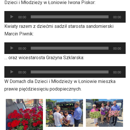
Dzieci i Młodzieży w Łoniowie Iwona Piskor:
Odtwarzacz
00:00
00:00
plików
Kwiaty razem z dziećmi sadził starosta sandomierski
dźwiękowych
Marcin Piwnik:
Odtwarzacz
00:00
00:00
plików
… oraz wicestarosta Grażyna Szklarska:
dźwiękowych
Odtwarzacz
00:00
00:00
plików
W Domach dla Dzieci i Młodzieży w Łoniowie mieszka
dźwiękowych
prawie pięćdziesięciu podopiecznych.