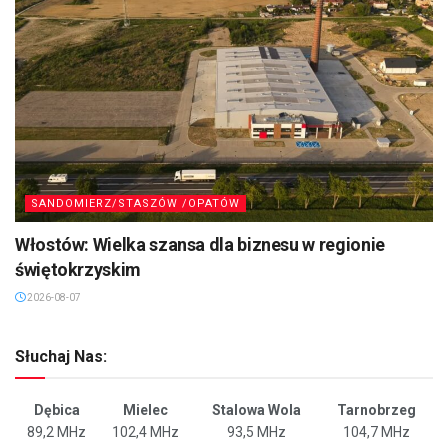
SANDOMIERZ/STASZÓW /OPATÓW
Włostów: Wielka szansa dla biznesu w regionie
świętokrzyskim
2026-08-07
Słuchaj Nas:
Dębica
Mielec
Stalowa Wola
Tarnobrzeg
89,2 MHz
102,4 MHz
93,5 MHz
104,7 MHz