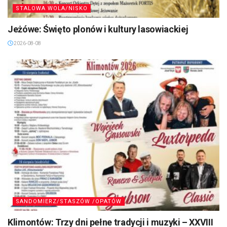
STALOWA WOLA/NISKO
Jeżówe: Święto plonów i kultury lasowiackiej
2026-08-08
SANDOMIERZ/STASZÓW /OPATÓW
Klimontów: Trzy dni pełne tradycji i muzyki – XXVIII