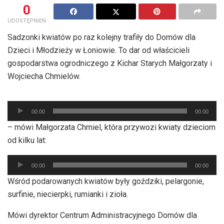
0
UDOSTĘPNIEŃ
Sadzonki kwiatów po raz kolejny trafiły do Domów dla
Dzieci i Młodzieży w Łoniowie. To dar od właścicieli
gospodarstwa ogrodniczego z Kichar Starych Małgorzaty i
Wojciecha Chmielów.
Odtwarzacz
plików
00:00
00:00
dźwiękowych
– mówi Małgorzata Chmiel, która przywozi kwiaty dzieciom
od kilku lat:
Odtwarzacz
00:00
00:00
plików
Wśród podarowanych kwiatów były goździki, pelargonie,
dźwiękowych
surfinie, niecierpki, rumianki i zioła.
Mówi dyrektor Centrum Administracyjnego Domów dla