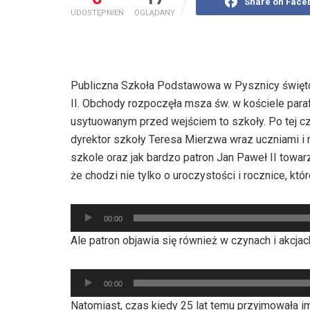
Share on Face
UDOSTĘPNIEŃ
OGLĄDANY
Publiczna Szkoła Podstawowa w Pysznicy świętow
II. Obchody rozpoczęła msza św. w kościele para
usytuowanym przed wejściem to szkoły. Po tej cz
dyrektor szkoły Teresa Mierzwa wraz uczniami i n
szkole oraz jak bardzo patron Jan Paweł II towar
że chodzi nie tylko o uroczystości i rocznice, k
Odtwarzacz
00:00
plików
Ale patron objawia się również w czynach i akcja
dźwiękowych
Odtwarzacz
00:00
plików
Natomiast, czas kiedy 25 lat temu przyjmowała i