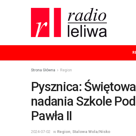
R
Strona Główna
Region
Pysznica: Świętowal
nadania Szkole Pod
Pawła II
2024-07-02
w
Region
,
Stalowa Wola/Nisko