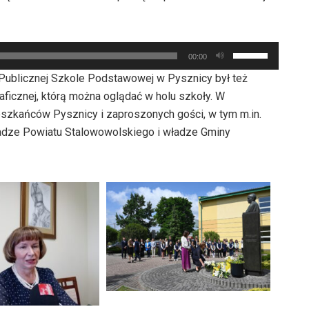
do
dołu
góry
aby
oraz
zwiększyć
Używaj
do
00:00
lub
strzałek
dołu
I Publicznej Szkole Podstawowej w Pysznicy był też
zmniejszyć
do
aby
ficznej, którą można oglądać w holu szkoły. W
głośność.
góry
zwiększyć
eszkańców Pysznicy i zaproszonych gości, w tym m.in.
oraz
lub
ładze Powiatu Stalowowolskiego i władze Gminy
do
zmniejszyć
dołu
głośność.
aby
zwiększyć
lub
zmniejszyć
głośność.