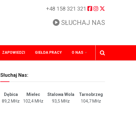
+48 158 321 321
SŁUCHAJ NAS
ZAPOWIEDZI
GIEŁDA PRACY
O NAS
Słuchaj Nas:
Dębica
Mielec
Stalowa Wola
Tarnobrzeg
89,2 MHz
102,4 MHz
93,5 MHz
104,7 MHz