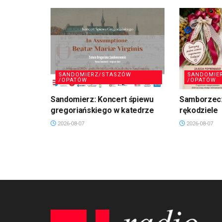
SANDOMIERZ/STASZÓW
SANDOMIE
/OPATÓW
/OPATÓW
Sandomierz: Koncert śpiewu
Samborzec:
gregoriańskiego w katedrze
rękodziele
2026-08-07
2026-08-07