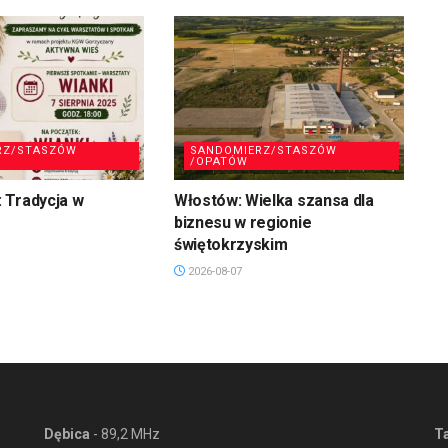
RZ/STASZÓW
SANDOMIERZ/STASZÓW
/OPATÓW
 Tradycja w
Włostów: Wielka szansa dla
biznesu w regionie
świętokrzyskim
2026-08-07
Dębica
- 89,2 MHz
T