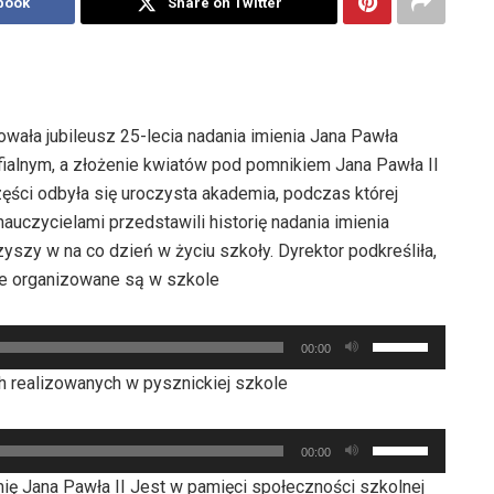
book
Share on Twitter
ała jubileusz 25-lecia nadania imienia Jana Pawła
fialnym, a złożenie kwiatów pod pomnikiem Jana Pawła II
ęści odbyła się uroczysta akademia, podczas której
auczycielami przedstawili historię nadania imienia
zyszy w na co dzień w życiu szkoły. Dyrektor podkreśliła,
tóre organizowane są w szkole
Używaj
00:00
strzałek
ch realizowanych w pysznickiej szkole
do
góry
Używaj
oraz
00:00
strzałek
do
mię Jana Pawła II Jest w pamięci społeczności szkolnej