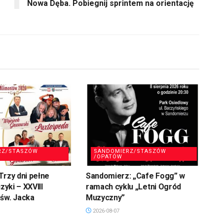
Nowa Dęba. Pobiegnij sprintem na orientację
RZ/STASZÓW
SANDOMIERZ/STASZÓW
/OPATÓW
Trzy dni pełne
Sandomierz: „Cafe Fogg” w
uzyki – XXVIII
ramach cyklu „Letni Ogród
św. Jacka
Muzyczny”
2026-08-07