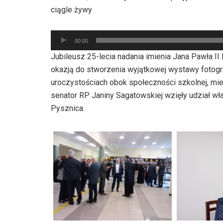
dźwiękowych
ciągle żywy
Odtwarzacz
00:00
plików
Jubileusz 25-lecia nadania imienia Jana Pawła I
dźwiękowych
okazją do stworzenia wyjątkowej wystawy fotogra
uroczystościach obok społeczności szkolnej, mi
senator RP Janiny Sagatowskiej wzięły udział w
Pysznica.