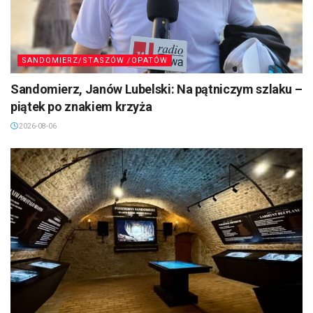
SANDOMIERZ/STASZÓW /OPATÓW
Sandomierz, Janów Lubelski: Na pątniczym szlaku –
piątek po znakiem krzyża
2026-08-06