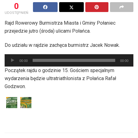
0
UDOSTĘPNIEŃ
Rajd Rowerowy Burmistrza Miasta i Gminy Połaniec
przejedzie jutro (środa) ulicami Połańca.
Do udziału w rajdzie zachęca burmistrz Jacek Nowak.
Odtwarzacz
00:00
00:00
plików
Początek rajdu o godzinie 15. Gościem specjalnym
dźwiękowych
wydarzenia będzie ultratriathlonista z Połańca Rafał
Godzwon.