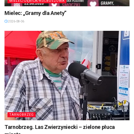
MIELEC/DĘBICA/KOLBUSZOWA
Mielec: „Gramy dla Anety”
2026-08-06
TARNOBRZEG
Tarnobrzeg. Las Zwierzyniecki – zielone płuca