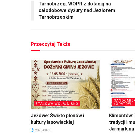
Tarnobrzeg: WOPR z dotacją na
całodobowe dyżury nad Jeziorem
Tarnobrzeskim
Przeczytaj Także
SANDOMIE
STALOWA WOLA/NISKO
/OPATÓW
Jeżówe: Święto plonów i
Klimontów: 
kultury lasowiackiej
tradycji i m
Jarmark na 
2026-08-08