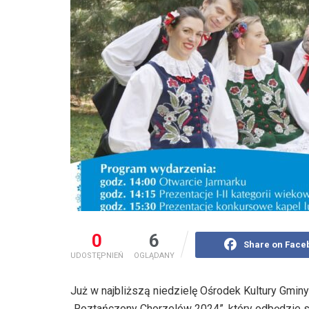
0
6
Share on Face
UDOSTĘPNIEŃ
OGLĄDANY
Już w najbliższą niedzielę Ośrodek Kultury Gmi
„Roztańczony Chorzelów 2024”, który odbędzie si