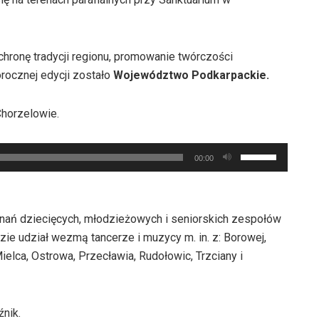
hronę tradycji regionu, promowanie twórczości
orocznej edycji zostało
Województwo Podkarpackie.
Chorzelowie.
Używaj
00:00
strzałek
do
góry
onań dziecięcych, młodzieżowych i seniorskich zespołów
oraz
ie udział wezmą tancerze i muzycy m. in. z: Borowej,
do
ielca, Ostrowa, Przecławia, Rudołowic, Trzciany i
dołu
aby
zwiększyć
nik.
lub