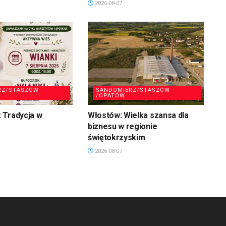
2026-08-07
RZ/STASZÓW
SANDOMIERZ/STASZÓW
/OPATÓW
 Tradycja w
Włostów: Wielka szansa dla
biznesu w regionie
świętokrzyskim
2026-08-07