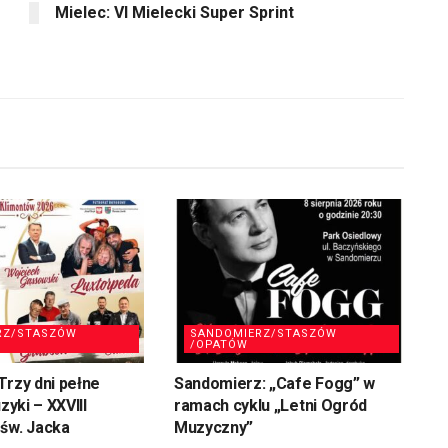
Mielec: VI Mielecki Super Sprint
RZ/STASZÓW
SANDOMIERZ/STASZÓW
/OPATÓW
Trzy dni pełne
Sandomierz: „Cafe Fogg” w
uzyki – XXVIII
ramach cyklu „Letni Ogród
św. Jacka
Muzyczny”