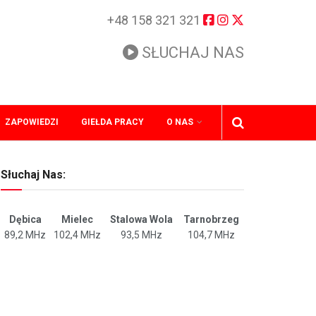
+48 158 321 321
SŁUCHAJ NAS
ZAPOWIEDZI
GIEŁDA PRACY
O NAS
Słuchaj Nas:
Dębica
Mielec
Stalowa Wola
Tarnobrzeg
89,2 MHz
102,4 MHz
93,5 MHz
104,7 MHz