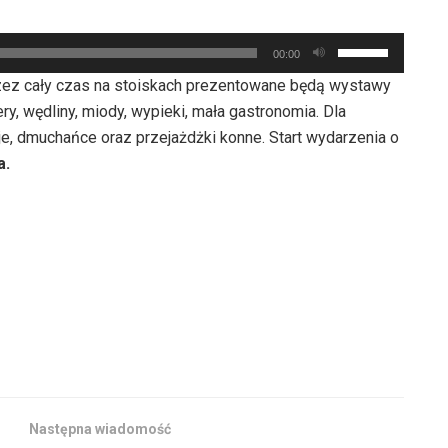
zmniejszyć
Używaj
głośność.
00:00
strzałek
ez cały czas na stoiskach prezentowane będą wystawy
do
y, wędliny, miody, wypieki, mała gastronomia. Dla
góry
e, dmuchańce oraz przejażdżki konne. Start wydarzenia o
oraz
a.
do
dołu
aby
zwiększyć
lub
zmniejszyć
głośność.
Następna wiadomość