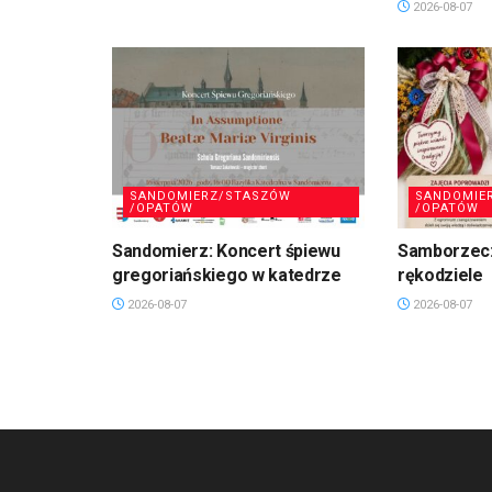
2026-08-07
SANDOMIERZ/STASZÓW
SANDOMIE
/OPATÓW
/OPATÓW
Sandomierz: Koncert śpiewu
Samborzec:
gregoriańskiego w katedrze
rękodziele
2026-08-07
2026-08-07