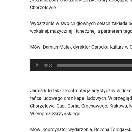
Chorzelowie.
Wydarzenie w swoich głównych celach zakłada oc
wokalnej, muzycznej i tanecznej, a partnerem teg
Mówi Damian Małek dyrektor Ośrodka Kultury w 
Odtwarzacz
00:00
plików
dźwiękowych
Jarmark to także konfrontacja artystycznych dok
tańca ludowego oraz kapel ludowych. W przeglądz
Chorzelowa, Gaci, Gorlic, Grochowego, Krakowa, M
Wielopola Skrzyńskiego.
Mówi koordynator wydarzenia, Bożena Telega-Kuź