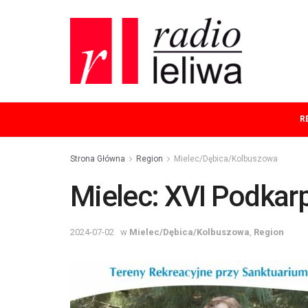
R
Strona Główna
Region
Mielec/Dębica/Kolbuszowa
Mielec: XVI Podkar
2024-07-02
w
Mielec/Dębica/Kolbuszowa
,
Region