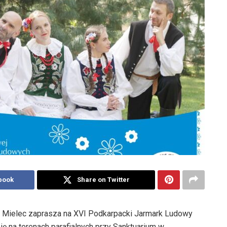
book
Share on Twitter
ny Mielec zaprasza na XVI Podkarpacki Jarmark Ludowy
ę na terenach parafialnych przy Sanktuarium w