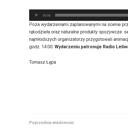
Odtwarzacz
00:00
plików
Poza wydarzeniami zaplanowanymi na scenie prz
dźwiękowych
rękodzieła oraz naturalne produkty spożywcze: ser
najmłodszych organizatorzy przygotowali animacj
godz. 14:00.
Wydarzeniu patronuje Radio Leliw
Tomasz Łępa
Poprzednia wiadomość