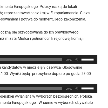
lamentu Europejskiego. Polacy ruszą do lokali
dą reprezentować nasz kraj w Europarlamencie. Cisza
łosowaniem i potrwa do momentu jego zakończenia.
poczną się przygotowania do ich prawidłowego
z miasta Mielca i pełnomocnik rejonowej komisji
Używaj
00:00
strzałek
h kandydatów w niedzielę 9 czerwca. Głosowanie
do
 21:00. Wyniki będą przesyłane dopiero po godz. 23.00
góry
oraz
Używaj
do
00:00
strzałek
dołu
uropejskiej wyłaniana w wyborach bezpośrednich. Polska,
do
aby
rlamentu Europejskiego. W sumie w wyborach obywatele
góry
zwiększyć