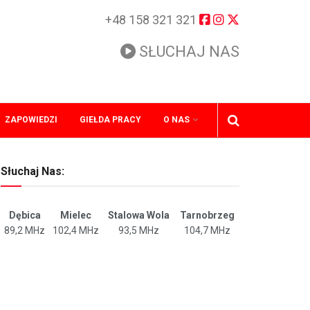
+48 158 321 321
SŁUCHAJ NAS
ZAPOWIEDZI
GIEŁDA PRACY
O NAS
Słuchaj Nas:
Dębica
Mielec
Stalowa Wola
Tarnobrzeg
89,2 MHz
102,4 MHz
93,5 MHz
104,7 MHz