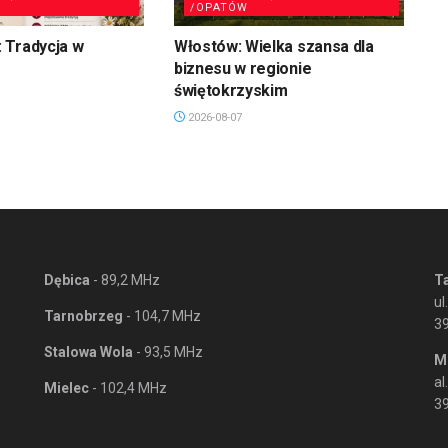
/OPATÓW
 Tradycja w
Włostów: Wielka szansa dla
biznesu w regionie
świętokrzyskim
2026-08-07
Dębica
- 89,2 MHz
T
ul
Tarnobrzeg
- 104,7 MHz
3
Stalowa Wola
- 93,5 MHz
M
al
Mielec
- 102,4 MHz
39