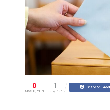
0
1
Share on Face
UDOSTĘPNIEŃ
OGLĄDANY