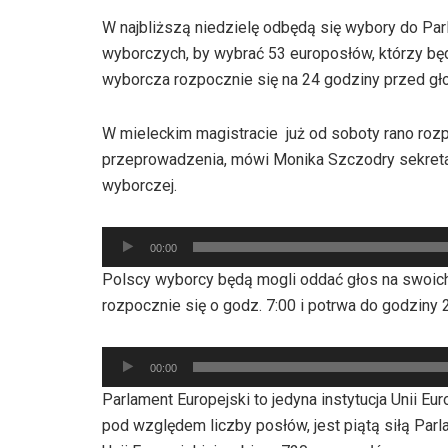
W najbliższą niedzielę odbędą się wybory do Par
wyborczych, by wybrać 53 europosłów, którzy bę
wyborcza rozpocznie się na 24 godziny przed g
W mieleckim magistracie już od soboty rano roz
przeprowadzenia, mówi Monika Szczodry sekretar
wyborczej.
Odtwarzacz
00:00
plików
Polscy wyborcy będą mogli oddać głos na swoic
dźwiękowych
rozpocznie się o godz. 7:00 i potrwa do godziny
Odtwarzacz
00:00
plików
Parlament Europejski to jedyna instytucja Unii E
dźwiękowych
pod względem liczby posłów, jest piątą siłą Pa