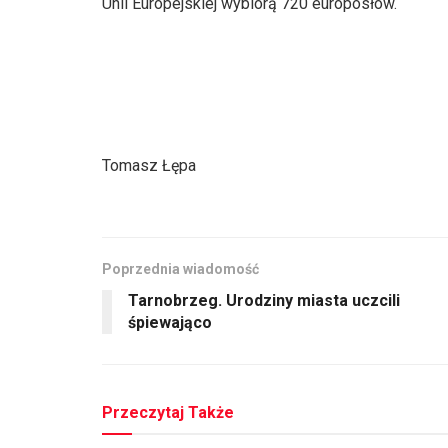
Unii Europejskiej wybiorą 720 europosłów.
Tomasz Łępa
Poprzednia wiadomość
Tarnobrzeg. Urodziny miasta uczcili
śpiewająco
Przeczytaj Także