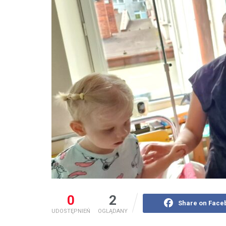
0
2
Share on Face
UDOSTĘPNIEŃ
OGLĄDANY