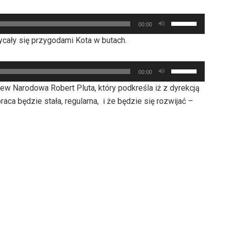
zwiększyć
Używaj
lub
00:00
strzałek
zmniejszyć
cały się przygodami Kota w butach.
do
głośność.
góry
Używaj
oraz
00:00
strzałek
do
w Narodowa Robert Pluta, który podkreśla iż z dyrekcją
do
dołu
raca będzie stała, regularna, i że będzie się rozwijać –
góry
aby
oraz
zwiększyć
do
lub
dołu
zmniejszyć
aby
głośność.
zwiększyć
lub
zmniejszyć
głośność.