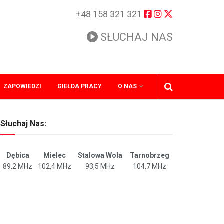
+48 158 321 321
SŁUCHAJ NAS
ZAPOWIEDZI
GIEŁDA PRACY
O NAS
Słuchaj Nas:
Dębica
Mielec
Stalowa Wola
Tarnobrzeg
89,2 MHz
102,4 MHz
93,5 MHz
104,7 MHz