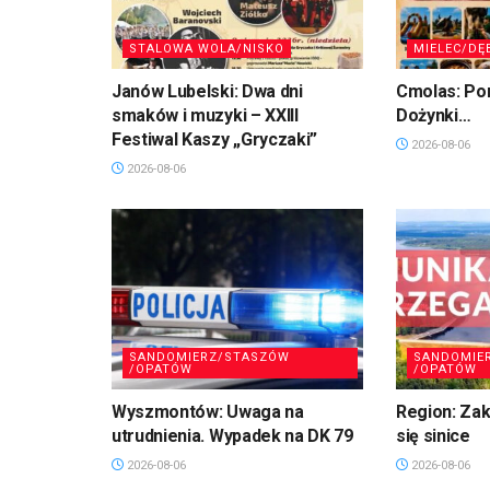
STALOWA WOLA/NISKO
MIELEC/DĘ
Janów Lubelski: Dwa dni
Cmolas: Po
smaków i muzyki – XXIII
Dożynki…
Festiwal Kaszy „Gryczaki”
2026-08-06
2026-08-06
SANDOMIERZ/STASZÓW
SANDOMIE
/OPATÓW
/OPATÓW
Wyszmontów: Uwaga na
Region: Zaka
utrudnienia. Wypadek na DK 79
się sinice
2026-08-06
2026-08-06