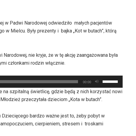
wej w Padwi Narodowej odwiedziło małych pacjentów
o w Mielcu. Były prezenty i bajka „Kot w butach”, którą
Narodowej, nie kryje, że w tę akcję zaangażowana była
ymi członkami rodzin włącznie.
Używaj
00:00
strzałek
że na szpitalną świetlicę, gdzie będą z nich korzystać nowi
do
. Młodzież przeczytała dzieciom „Kota w butach”.
góry
oraz
łu Dziecięcego bardzo ważne jest to, żeby pobyt w
do
m samopoczuciem, cierpieniem, stresem i troskami
dołu
aby