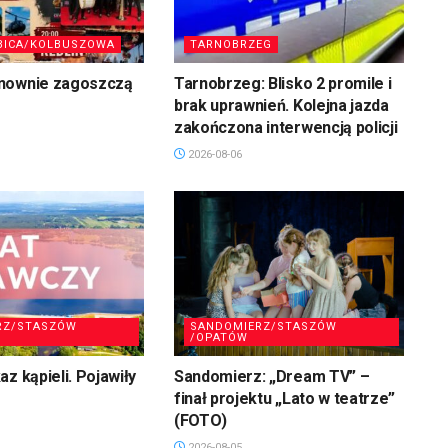
BICA/KOLBUSZOWA
TARNOBRZEG
nownie zagoszczą
Tarnobrzeg: Blisko 2 promile i
brak uprawnień. Kolejna jazda
zakończona interwencją policji
2026-08-06
RZ/STASZÓW
SANDOMIERZ/STASZÓW
/OPATÓW
z kąpieli. Pojawiły
Sandomierz: „Dream TV” –
finał projektu „Lato w teatrze”
(FOTO)
2026-08-05