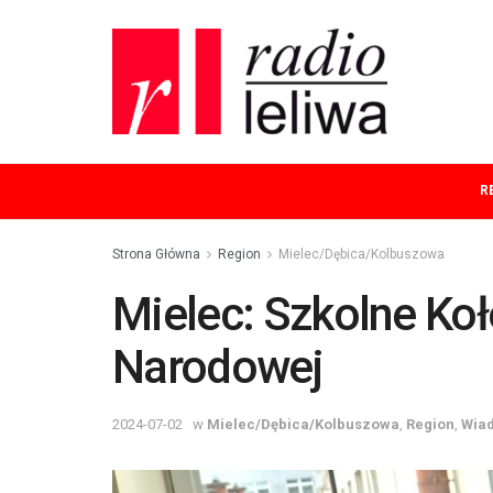
R
Strona Główna
Region
Mielec/Dębica/Kolbuszowa
Mielec: Szkolne Koł
Narodowej
2024-07-02
w
Mielec/Dębica/Kolbuszowa
,
Region
,
Wia