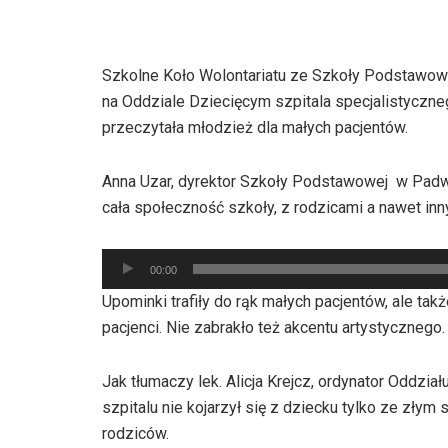
Szkolne Koło Wolontariatu ze Szkoły Podstawo
na Oddziale Dziecięcym szpitala specjalistyczneg
przeczytała młodzież dla małych pacjentów.
Anna Uzar, dyrektor Szkoły Podstawowej w Padwi 
cała społeczność szkoły, z rodzicami a nawet inn
Odtwarzacz
00:00
plików
Upominki trafiły do rąk małych pacjentów, ale tak
dźwiękowych
pacjenci. Nie zabrakło też akcentu artystycznego
Jak tłumaczy lek. Alicja Krejcz, ordynator Oddzia
szpitalu nie kojarzył się z dziecku tylko ze zły
rodziców.