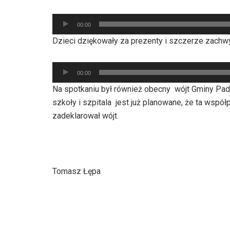
Odtwarzacz
00:00
plików
Dzieci dziękowały za prezenty i szczerze zachwy
dźwiękowych
Odtwarzacz
00:00
plików
Na spotkaniu był również obecny wójt Gminy Pade
dźwiękowych
szkoły i szpitala jest już planowane, że ta współp
zadeklarował wójt.
Tomasz Łępa