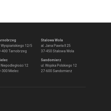
arnobrzeg
Stalowa Wola
. Wyspiańskiego 12/5
al. Jana Pawła II 25
9-400 Tarnobrzeg
37-450 Stalowa Wola
ielec
Sandomierz
. Niepodległości 12
ul. Wojska Polskiego 12
-300 Mielec
27-600 Sandomierz