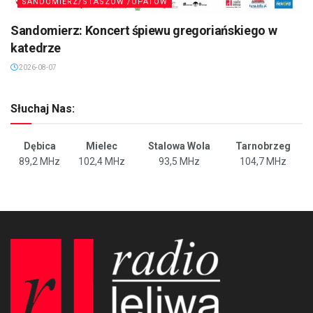
SANDOMIERZ/STASZÓW /OPATÓW
Sandomierz: Koncert śpiewu gregoriańskiego w
katedrze
2026-08-07
Słuchaj Nas:
Dębica
Mielec
Stalowa Wola
Tarnobrzeg
89,2 MHz
102,4 MHz
93,5 MHz
104,7 MHz