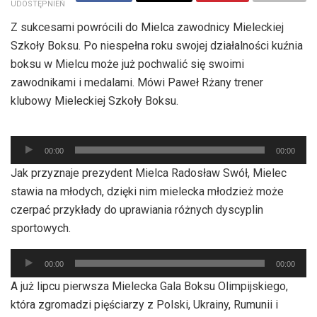
UDOSTĘPNIEŃ
Z sukcesami powrócili do Mielca zawodnicy Mieleckiej
Szkoły Boksu. Po niespełna roku swojej działalności kuźnia
boksu w Mielcu może już pochwalić się swoimi
zawodnikami i medalami. Mówi Paweł Rżany trener
klubowy Mieleckiej Szkoły Boksu.
Odtwarzacz
00:00
00:00
plików
Jak przyznaje prezydent Mielca Radosław Swół, Mielec
dźwiękowych
stawia na młodych, dzięki nim mielecka młodzież może
czerpać przykłady do uprawiania różnych dyscyplin
sportowych.
Odtwarzacz
00:00
00:00
plików
A już lipcu pierwsza Mielecka Gala Boksu Olimpijskiego,
dźwiękowych
która zgromadzi pięściarzy z Polski, Ukrainy, Rumunii i