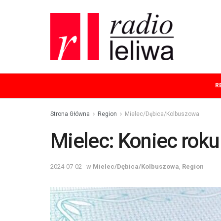
R
Strona Główna
Region
Mielec/Dębica/Kolbuszowa
Mielec: Koniec rok
2024-07-02
w
Mielec/Dębica/Kolbuszowa
,
Region