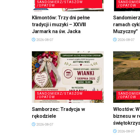
SANDOMIERZ/STASZÓW
SANDOMIE
/OPATÓW
/OPATÓW
Klimontów: Trzy dni pełne
Sandomierz
tradycji i muzyki – XXVIII
ramach cykl
Jarmark na św. Jacka
Muzyczny”
2026-08-07
2026-08-07
SANDOMIERZ/STASZÓW
SANDOMIE
/OPATÓW
/OPATÓW
Samborzec: Tradycja w
Włostów: Wi
rękodziele
biznesu w r
świętokrzy
2026-08-07
2026-08-07