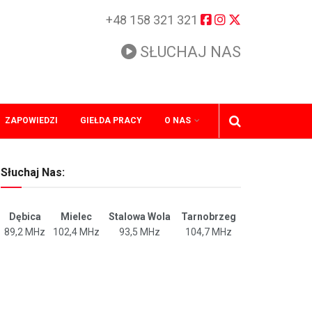
+48 158 321 321
SŁUCHAJ NAS
ZAPOWIEDZI
GIEŁDA PRACY
O NAS
Słuchaj Nas:
Dębica
Mielec
Stalowa Wola
Tarnobrzeg
89,2 MHz
102,4 MHz
93,5 MHz
104,7 MHz