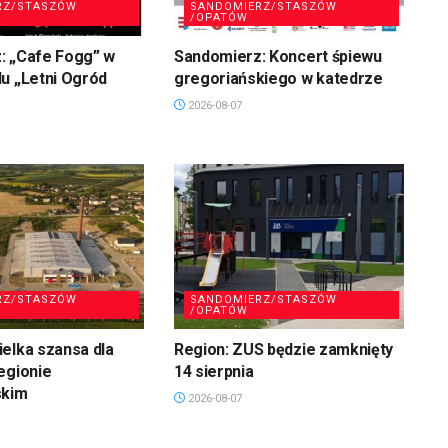
RZ/STASZÓW
SANDOMIERZ/STASZÓW
/OPATÓW
: „Cafe Fogg” w
Sandomierz: Koncert śpiewu
u „Letni Ogród
gregoriańskiego w katedrze
2026-08-07
RZ/STASZÓW
SANDOMIERZ/STASZÓW
/OPATÓW
elka szansa dla
Region: ZUS będzie zamknięty
egionie
14 sierpnia
skim
2026-08-07