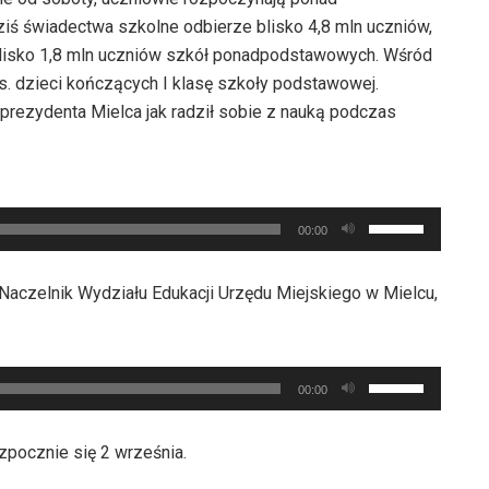
ś świadectwa szkolne odbierze blisko 4,8 mln uczniów,
blisko 1,8 mln uczniów szkół ponadpodstawowych. Wśród
s. dzieci kończących I klasę szkoły podstawowej.
rezydenta Mielca jak radził sobie z nauką podczas
Używaj
00:00
strzałek
do
aczelnik Wydziału Edukacji Urzędu Miejskiego w Mielcu,
góry
oraz
do
Używaj
dołu
00:00
strzałek
aby
do
zwiększyć
pocznie się 2 września.
góry
lub