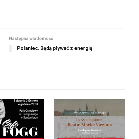
oraz
zmniejszyć
do
głośność.
dołu
aby
zwiększyć
Następna wiadomość
lub
Połaniec. Będą pływać z energią
zmniejszyć
głośność.