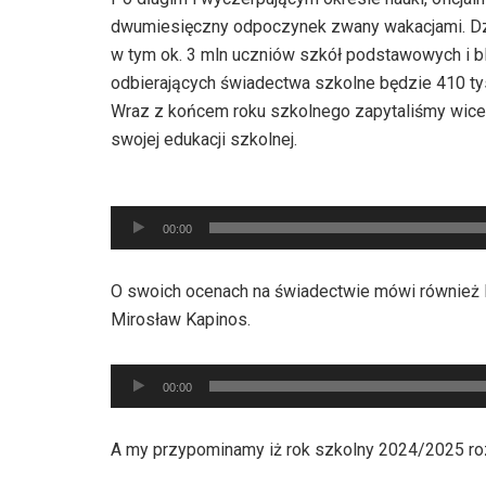
dwumiesięczny odpoczynek zwany wakacjami. Dzi
w tym ok. 3 mln uczniów szkół podstawowych i 
odbierających świadectwa szkolne będzie 410 ty
Wraz z końcem roku szkolnego zapytaliśmy wicep
swojej edukacji szkolnej.
Odtwarzacz
plików
00:00
dźwiękowych
O swoich ocenach na świadectwie mówi również N
Mirosław Kapinos.
Odtwarzacz
00:00
plików
dźwiękowych
A my przypominamy iż rok szkolny 2024/2025 roz