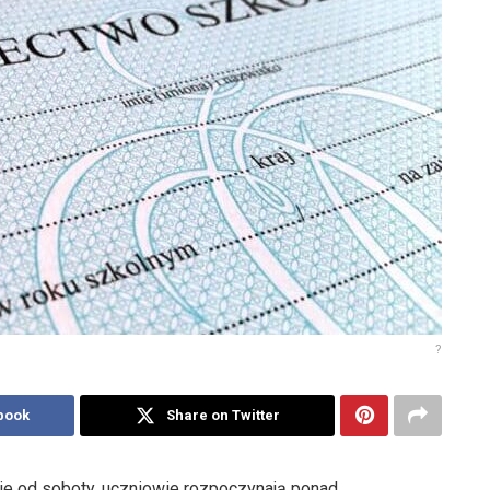
?
book
Share on Twitter
nie od soboty, uczniowie rozpoczynają ponad