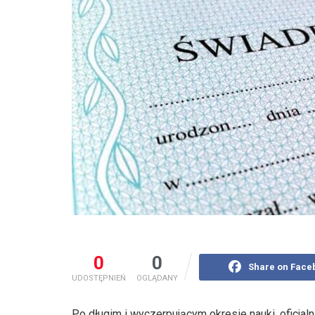
0
0
Share on Face
UDOSTĘPNIEŃ
OGLĄDANY
Po długim i wyczerpującym okresie nauki, oficjal