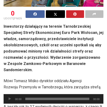
0
UDOSTĘPNIEŃ
Inwestorzy działający na terenie Tarnobrzeskiej
Specjalnej Strefy Ekonomicznej Euro Park Wisłosan, jej
władze, samorządowcy, przedstawiciele instytucji
okołobiznesowych, szkół oraz uczelni spotkali się aby
podsumować miniony rok działalności strefy oraz
rozmawiać o przyszłości. Wydarzenie zorganizowano
w Zespole Zamkowo-Parkowym w Baranowie
Sandomierskim.
Mówi Tomasz Miśko dyrektor oddziału Agencji
Rozwoju Przemysłu w Tarnobrzegu, która zarządza strefą.
Odtwarzacz
00:00
00:00
plików
A zeszły rok to 37 wydanych decyzji o wsparciu, z czego 9