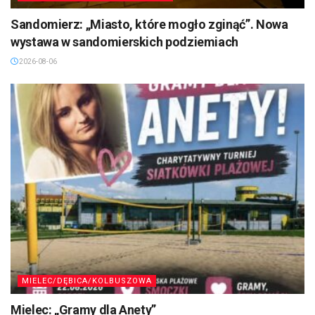
Sandomierz: „Miasto, które mogło zginąć”. Nowa
wystawa w sandomierskich podziemiach
2026-08-06
MIELEC/DĘBICA/KOLBUSZOWA
Mielec: „Gramy dla Anety”