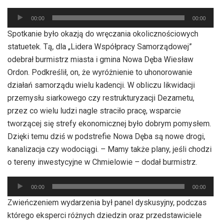
Odtwarzacz
00:00
00:00
plików
Spotkanie było okazją do wręczania okolicznościowych
dźwiękowych
statuetek. Tą, dla „Lidera Współpracy Samorządowej”
odebrał burmistrz miasta i gmina Nowa Dęba Wiesław
Ordon. Podkreślił, on, że wyróżnienie to uhonorowanie
działań samorządu wielu kadencji. W obliczu likwidacji
przemysłu siarkowego czy restrukturyzacji Dezametu,
przez co wielu ludzi nagle straciło pracę, wsparcie
tworzącej się strefy ekonomicznej było dobrym pomysłem.
Dzięki temu dziś w podstrefie Nowa Dęba są nowe drogi,
kanalizacja czy wodociągi. – Mamy także plany, jeśli chodzi
o tereny inwestycyjne w Chmielowie – dodał burmistrz.
Odtwarzacz
00:00
00:00
plików
Zwieńczeniem wydarzenia był panel dyskusyjny, podczas
dźwiękowych
którego eksperci różnych dziedzin oraz przedstawiciele