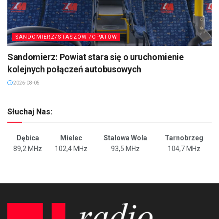
SANDOMIERZ/STASZÓW /OPATÓW
Sandomierz: Powiat stara się o uruchomienie
kolejnych połączeń autobusowych
2026-08-05
Słuchaj Nas:
Dębica
Mielec
Stalowa Wola
Tarnobrzeg
89,2 MHz
102,4 MHz
93,5 MHz
104,7 MHz