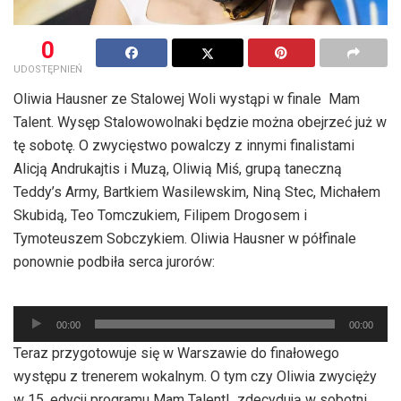
0
UDOSTĘPNIEŃ
Oliwia Hausner ze Stalowej Woli wystąpi w finale Mam
Talent. Wysęp Stalowowolnaki będzie można obejrzeć już w
tę sobotę. O zwycięstwo powalczy z innymi finalistami
Alicją Andrukajtis i Muzą, Oliwią Miś, grupą taneczną
Teddy’s Army, Bartkiem Wasilewskim, Niną Stec, Michałem
Skubidą, Teo Tomczukiem, Filipem Drogosem i
Tymoteuszem Sobczykiem. Oliwia Hausner w półfinale
ponownie podbiła serca jurorów:
Odtwarzacz
00:00
00:00
plików
Teraz przygotowuje się w Warszawie do finałowego
dźwiękowych
występu z trenerem wokalnym. O tym czy Oliwia zwycięży
w 15. edycji programu Mam Talent! zdecydują w sobotni