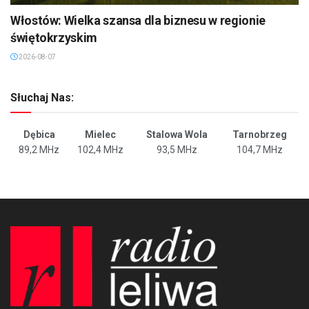
Włostów: Wielka szansa dla biznesu w regionie
świętokrzyskim
2026-08-07
Słuchaj Nas:
Dębica
Mielec
Stalowa Wola
Tarnobrzeg
89,2 MHz
102,4 MHz
93,5 MHz
104,7 MHz